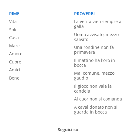
RIME
PROVERBI
Vita
La verità vien sempre a
galla
Sole
Uomo avvisato, mezzo
Casa
salvato
Mare
Una rondine non fa
primavera
Amore
Il mattino ha l'oro in
Cuore
bocca
Amici
Mal comune, mezzo
Bene
gaudio
Il gioco non vale la
candela
Al cuor non si comanda
A caval donato non si
guarda in bocca
Seguici su