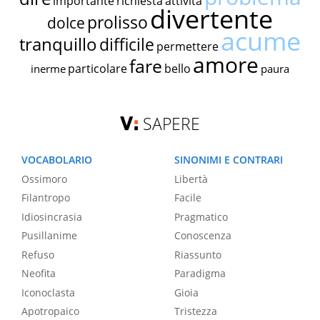
importante
richiesta
attività
divertente
prolisso
dolce
acume
tranquillo
difficile
permettere
amore
fare
particolare
bello
inerme
paura
SAPERE
VOCABOLARIO
SINONIMI E CONTRARI
Ossimoro
Libertà
Filantropo
Facile
Idiosincrasia
Pragmatico
Pusillanime
Conoscenza
Refuso
Riassunto
Neofita
Paradigma
Iconoclasta
Gioia
Apotropaico
Tristezza