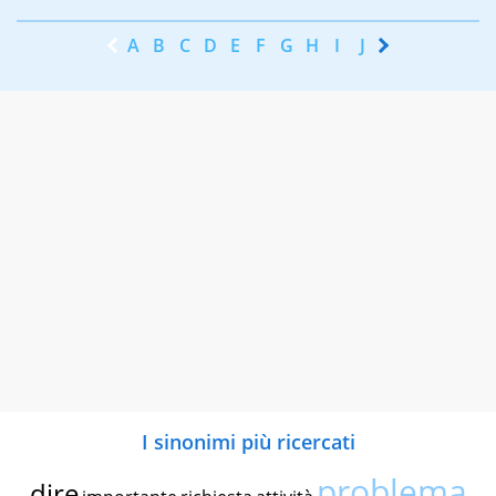
A
B
C
D
E
F
G
H
I
J
K
L
M
N
I sinonimi più ricercati
problema
dire