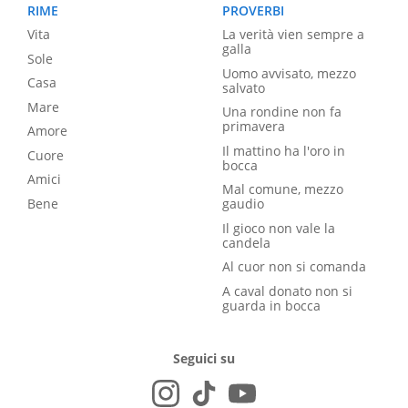
RIME
PROVERBI
Vita
La verità vien sempre a
galla
Sole
Uomo avvisato, mezzo
Casa
salvato
Mare
Una rondine non fa
primavera
Amore
Il mattino ha l'oro in
Cuore
bocca
Amici
Mal comune, mezzo
Bene
gaudio
Il gioco non vale la
candela
Al cuor non si comanda
A caval donato non si
guarda in bocca
Seguici su