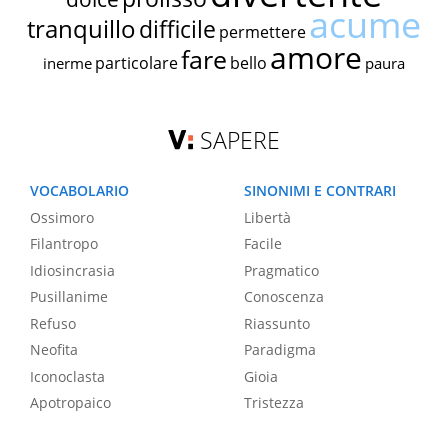
acume
tranquillo
difficile
permettere
amore
fare
particolare
bello
inerme
paura
SAPERE
VOCABOLARIO
SINONIMI E CONTRARI
Ossimoro
Libertà
Filantropo
Facile
Idiosincrasia
Pragmatico
Pusillanime
Conoscenza
Refuso
Riassunto
Neofita
Paradigma
Iconoclasta
Gioia
Apotropaico
Tristezza