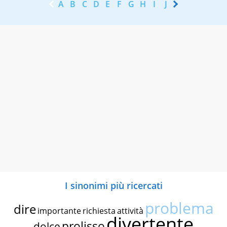
A
B
C
D
E
F
G
H
I
J
K
L
M
N
I sinonimi più ricercati
problema
dire
importante
richiesta
attività
divertente
prolisso
dolce