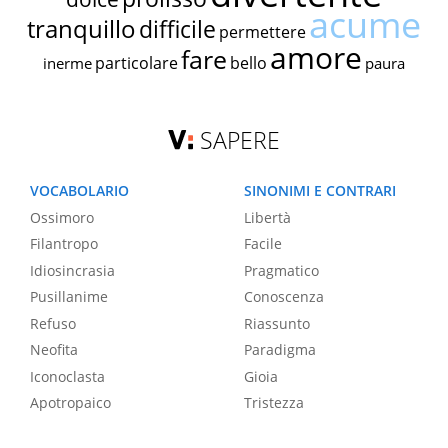
acume
tranquillo
difficile
permettere
amore
fare
particolare
bello
inerme
paura
SAPERE
VOCABOLARIO
SINONIMI E CONTRARI
Ossimoro
Libertà
Filantropo
Facile
Idiosincrasia
Pragmatico
Pusillanime
Conoscenza
Refuso
Riassunto
Neofita
Paradigma
Iconoclasta
Gioia
Apotropaico
Tristezza