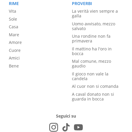
RIME
PROVERBI
Vita
La verità vien sempre a
galla
Sole
Uomo avvisato, mezzo
Casa
salvato
Mare
Una rondine non fa
primavera
Amore
Il mattino ha l'oro in
Cuore
bocca
Amici
Mal comune, mezzo
Bene
gaudio
Il gioco non vale la
candela
Al cuor non si comanda
A caval donato non si
guarda in bocca
Seguici su