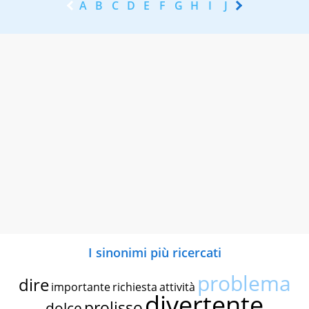
A
B
C
D
E
F
G
H
I
J
K
L
M
N
I sinonimi più ricercati
problema
dire
importante
richiesta
attività
divertente
prolisso
dolce