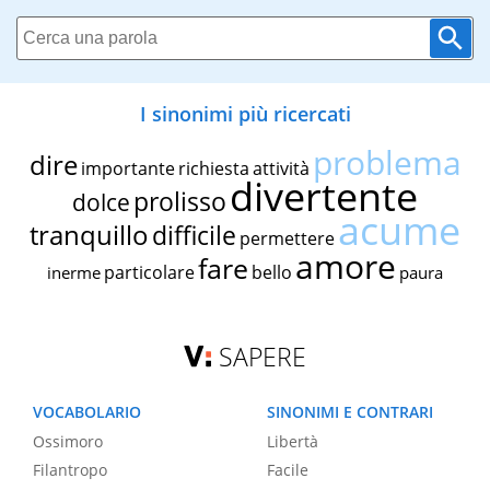
I sinonimi più ricercati
problema
dire
importante
richiesta
attività
divertente
prolisso
dolce
acume
tranquillo
difficile
permettere
amore
fare
particolare
bello
inerme
paura
SAPERE
VOCABOLARIO
SINONIMI E CONTRARI
Ossimoro
Libertà
Filantropo
Facile