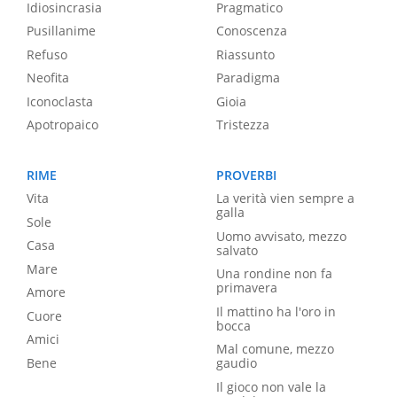
Idiosincrasia
Pragmatico
Pusillanime
Conoscenza
Refuso
Riassunto
Neofita
Paradigma
Iconoclasta
Gioia
Apotropaico
Tristezza
RIME
PROVERBI
Vita
La verità vien sempre a
galla
Sole
Uomo avvisato, mezzo
Casa
salvato
Mare
Una rondine non fa
primavera
Amore
Il mattino ha l'oro in
Cuore
bocca
Amici
Mal comune, mezzo
Bene
gaudio
Il gioco non vale la