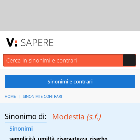
SAPERE
HOME
SINONIMI E CONTRARI
Sinonimo di:
Modestia
(s.f.)
Sinonimi
semplicità
,
umiltà
,
riservatezza
,
riserbo
,