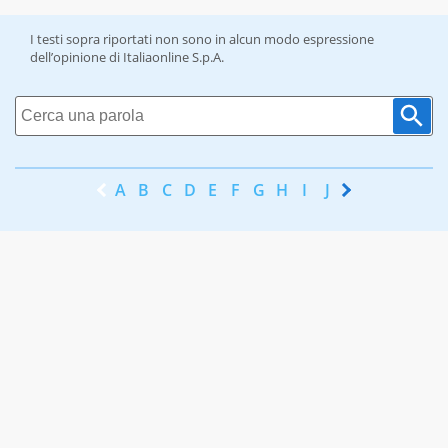
I testi sopra riportati non sono in alcun modo espressione
dell’opinione di Italiaonline S.p.A.
A
B
C
D
E
F
G
H
I
J
K
L
M
N