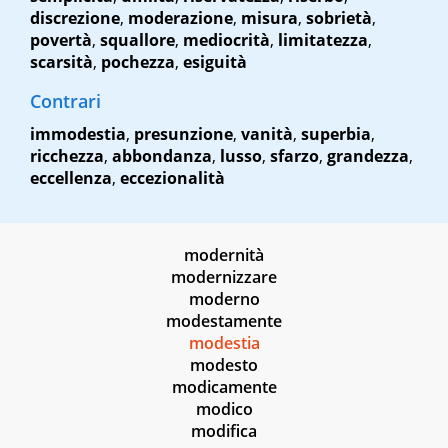
discrezione
,
moderazione
,
misura
,
sobrietà
,
povertà
,
squallore
,
mediocrità
,
limitatezza
,
scarsità
,
pochezza
,
esiguità
Contrari
immodestia
,
presunzione
,
vanità
,
superbia
,
ricchezza
,
abbondanza
,
lusso
,
sfarzo
,
grandezza
,
eccellenza
,
eccezionalità
modernità
modernizzare
moderno
modestamente
modestia
modesto
modicamente
modico
modifica