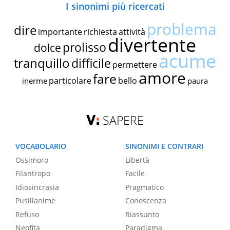
I sinonimi più ricercati
problema
dire
importante
richiesta
attività
divertente
prolisso
dolce
acume
tranquillo
difficile
permettere
amore
fare
particolare
bello
inerme
paura
SAPERE
VOCABOLARIO
SINONIMI E CONTRARI
Ossimoro
Libertà
Filantropo
Facile
Idiosincrasia
Pragmatico
Pusillanime
Conoscenza
Refuso
Riassunto
Neofita
Paradigma