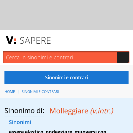
SAPERE
HOME
SINONIMI E CONTRARI
Sinonimo di:
Molleggiare
(v.intr.)
Sinonimi
essere elastico
,
ondeggiare
,
muoversi con