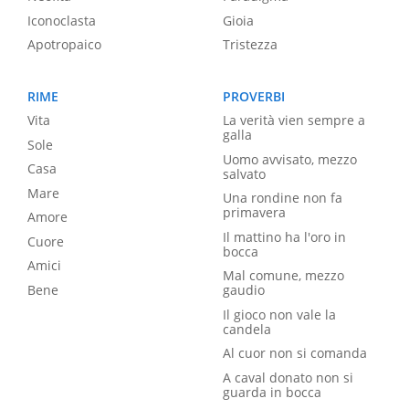
Iconoclasta
Gioia
Apotropaico
Tristezza
RIME
PROVERBI
Vita
La verità vien sempre a
galla
Sole
Uomo avvisato, mezzo
Casa
salvato
Mare
Una rondine non fa
primavera
Amore
Il mattino ha l'oro in
Cuore
bocca
Amici
Mal comune, mezzo
Bene
gaudio
Il gioco non vale la
candela
Al cuor non si comanda
A caval donato non si
guarda in bocca