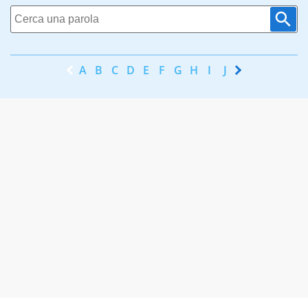
A
B
C
D
E
F
G
H
I
J
K
L
M
N