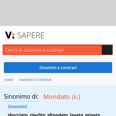
SAPERE
HOME
SINONIMI E CONTRARI
Sinonimo di:
Mondato
(v.)
Sinonimi
sbucciato
,
ripulito
,
sfrondato
,
lavato
,
privato