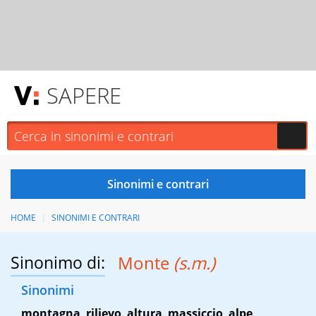
SAPERE
HOME
SINONIMI E CONTRARI
Sinonimo di:
Monte
(s.m.)
Sinonimi
montagna
,
rilievo
,
altura
,
massiccio
,
alpe
,