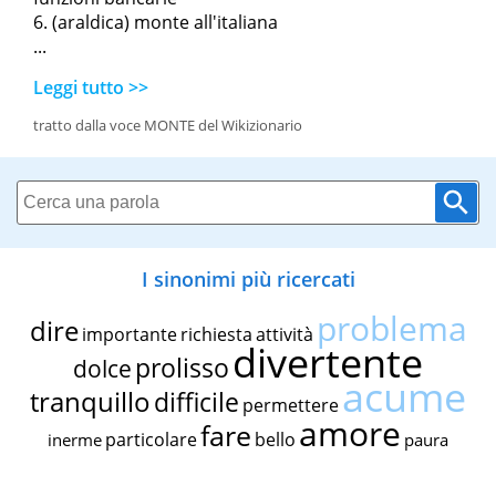
(araldica) monte all'italiana
...
Leggi tutto >>
tratto dalla voce MONTE del Wikizionario
I sinonimi più ricercati
problema
dire
importante
richiesta
attività
divertente
prolisso
dolce
acume
tranquillo
difficile
permettere
amore
fare
particolare
bello
inerme
paura