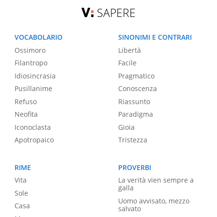
SAPERE
VOCABOLARIO
SINONIMI E CONTRARI
Ossimoro
Libertà
Filantropo
Facile
Idiosincrasia
Pragmatico
Pusillanime
Conoscenza
Refuso
Riassunto
Neofita
Paradigma
Iconoclasta
Gioia
Apotropaico
Tristezza
RIME
PROVERBI
Vita
La verità vien sempre a
galla
Sole
Uomo avvisato, mezzo
Casa
salvato