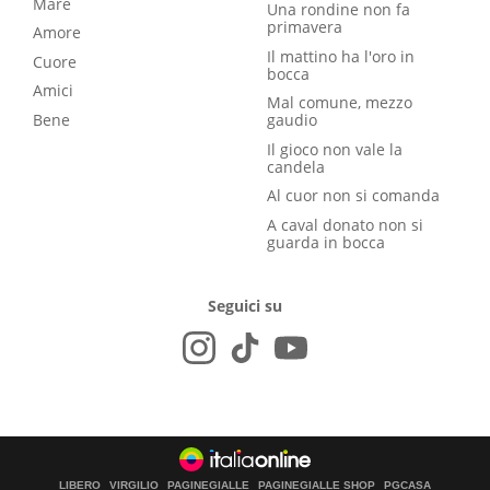
Mare
Una rondine non fa
primavera
Amore
Il mattino ha l'oro in
Cuore
bocca
Amici
Mal comune, mezzo
Bene
gaudio
Il gioco non vale la
candela
Al cuor non si comanda
A caval donato non si
guarda in bocca
Seguici su
LIBERO
VIRGILIO
PAGINEGIALLE
PAGINEGIALLE SHOP
PGCASA