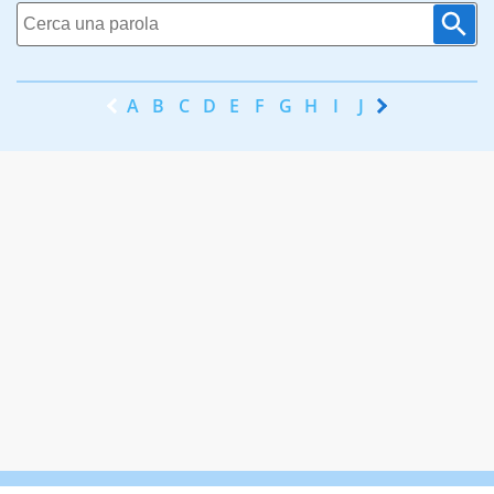
A
B
C
D
E
F
G
H
I
J
K
L
M
N