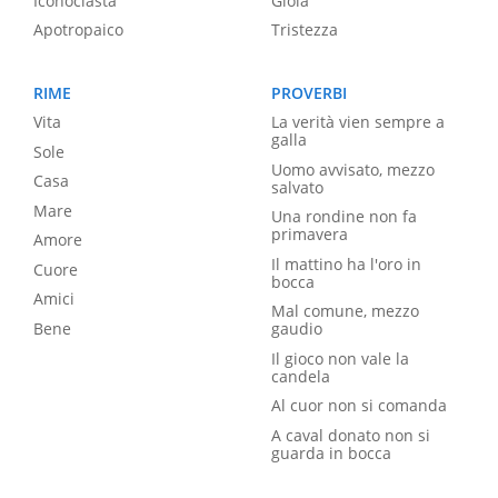
Iconoclasta
Gioia
Apotropaico
Tristezza
RIME
PROVERBI
Vita
La verità vien sempre a
galla
Sole
Uomo avvisato, mezzo
Casa
salvato
Mare
Una rondine non fa
primavera
Amore
Il mattino ha l'oro in
Cuore
bocca
Amici
Mal comune, mezzo
Bene
gaudio
Il gioco non vale la
candela
Al cuor non si comanda
A caval donato non si
guarda in bocca