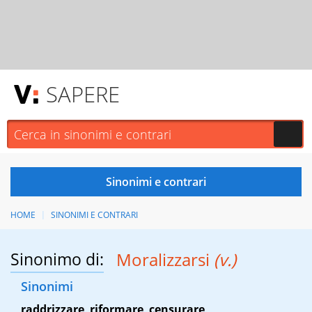
SAPERE
HOME
SINONIMI E CONTRARI
Sinonimo di:
Moralizzarsi
(v.)
Sinonimi
raddrizzare
,
riformare
,
censurare