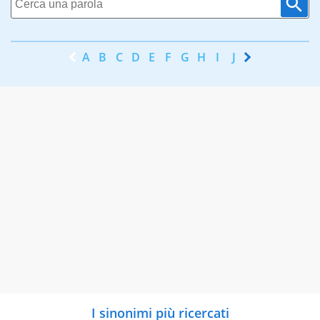
A
B
C
D
E
F
G
H
I
J
K
L
M
N
I sinonimi più ricercati