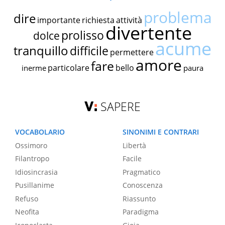
problema
dire
importante
richiesta
attività
divertente
prolisso
dolce
acume
tranquillo
difficile
permettere
amore
fare
particolare
bello
inerme
paura
SAPERE
VOCABOLARIO
SINONIMI E CONTRARI
Ossimoro
Libertà
Filantropo
Facile
Idiosincrasia
Pragmatico
Pusillanime
Conoscenza
Refuso
Riassunto
Neofita
Paradigma