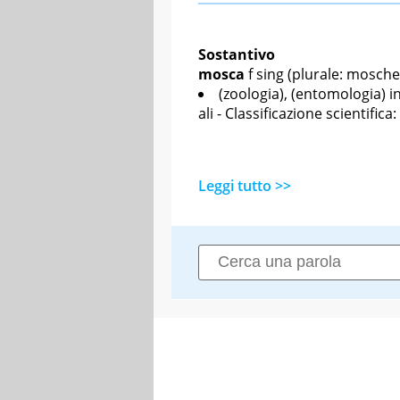
Sostantivo
mosca
f sing
(plurale: mosche
(zoologia), (entomologia) in
ali - Classificazione scientif
Leggi tutto >>