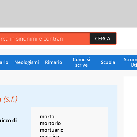
Come si
Strum
ario
Neologismi
Rimario
Scuola
scrive
Uti
a
(s.f.)
morto
hicco di
mortorio
mortuario
mosaico