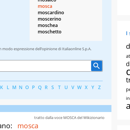
mosca
moscardino
moscerino
moschea
moschetto
I
d
un modo espressione dell’opinione di Italiaonline S.p.A.
at
d
t
K
L
M
N
O
P
Q
R
S
T
U
V
W
X
Y
Z
p
i
tratto dalla voce MOSCA del Wikizionario
ano:
mosca