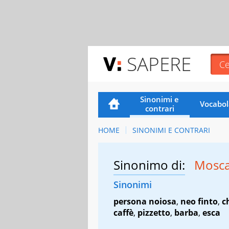
SAPERE
Sinonimi e
Vocabol
contrari
HOME
SINONIMI E CONTRARI
Sinonimo di:
Mosc
Sinonimi
persona noiosa
,
neo finto
,
c
caffè
,
pizzetto
,
barba
,
esca