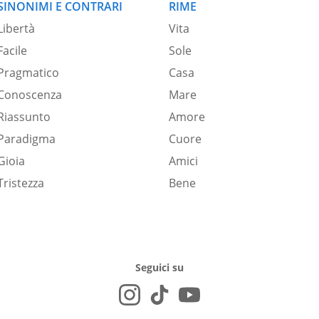
SINONIMI E CONTRARI
RIME
Libertà
Vita
Facile
Sole
Pragmatico
Casa
Conoscenza
Mare
Riassunto
Amore
Paradigma
Cuore
Gioia
Amici
Tristezza
Bene
Seguici su