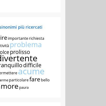
 sinonimi più ricercati
ire
importante
richiesta
problema
tività
prolisso
olce
divertente
ranquillo
difficile
acume
ermettere
fare
particolare
bello
nerme
amore
paura