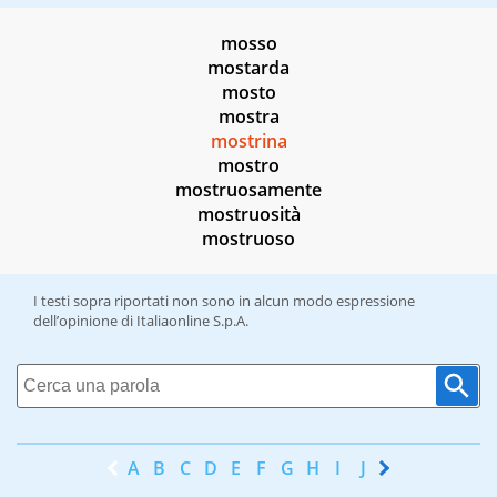
mosso
mostarda
mosto
mostra
mostrina
mostro
mostruosamente
mostruosità
mostruoso
I testi sopra riportati non sono in alcun modo espressione
dell’opinione di Italiaonline S.p.A.
A
B
C
D
E
F
G
H
I
J
K
L
M
N