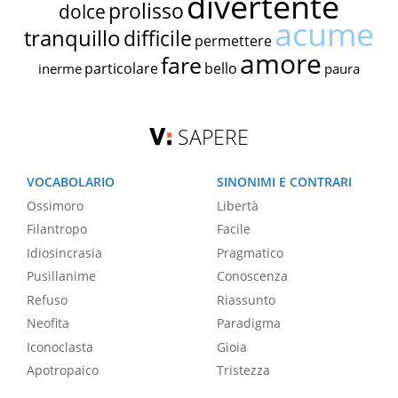
divertente
prolisso
dolce
acume
tranquillo
difficile
permettere
amore
fare
particolare
bello
inerme
paura
SAPERE
VOCABOLARIO
SINONIMI E CONTRARI
Ossimoro
Libertà
Filantropo
Facile
Idiosincrasia
Pragmatico
Pusillanime
Conoscenza
Refuso
Riassunto
Neofita
Paradigma
Iconoclasta
Gioia
Apotropaico
Tristezza