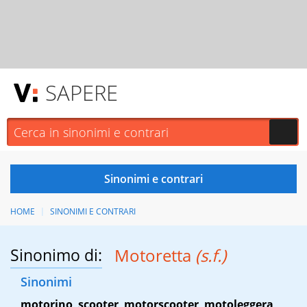
SAPERE
HOME
SINONIMI E CONTRARI
Sinonimo di:
Motoretta
(s.f.)
Sinonimi
motorino
,
scooter
,
motorscooter
,
motoleggera