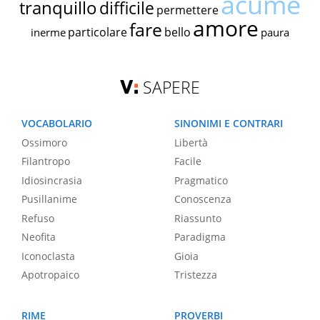
acume
tranquillo
difficile
permettere
amore
fare
particolare
bello
inerme
paura
SAPERE
VOCABOLARIO
SINONIMI E CONTRARI
Ossimoro
Libertà
Filantropo
Facile
Idiosincrasia
Pragmatico
Pusillanime
Conoscenza
Refuso
Riassunto
Neofita
Paradigma
Iconoclasta
Gioia
Apotropaico
Tristezza
RIME
PROVERBI