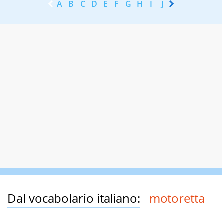
A
B
C
D
E
F
G
H
I
J
K
L
M
N
Dal vocabolario italiano:
motoretta