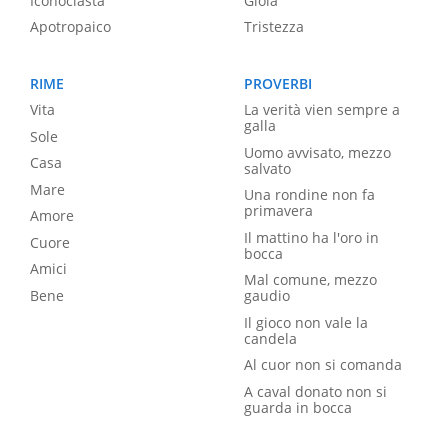
Iconoclasta
Gioia
Apotropaico
Tristezza
RIME
PROVERBI
Vita
La verità vien sempre a
galla
Sole
Uomo avvisato, mezzo
Casa
salvato
Mare
Una rondine non fa
primavera
Amore
Il mattino ha l'oro in
Cuore
bocca
Amici
Mal comune, mezzo
Bene
gaudio
Il gioco non vale la
candela
Al cuor non si comanda
A caval donato non si
guarda in bocca