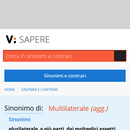
SAPERE
HOME
SINONIMI E CONTRARI
Sinonimo di:
Multilaterale
(agg.)
Sinonimi
plurilaterale
,
a più parti
,
dai molteplici aspetti