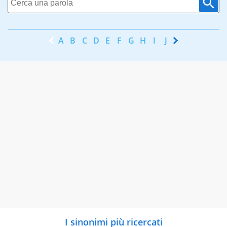
A
B
C
D
E
F
G
H
I
J
K
L
M
N
I sinonimi più ricercati