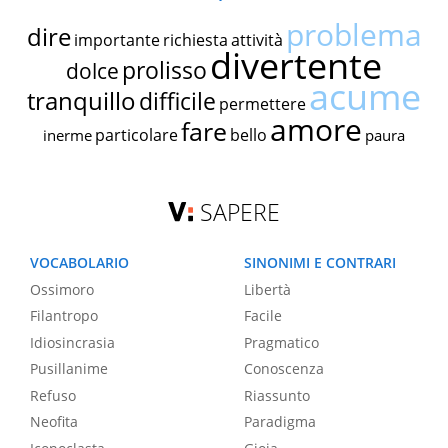
problema
dire
importante
richiesta
attività
divertente
prolisso
dolce
acume
tranquillo
difficile
permettere
amore
fare
particolare
bello
inerme
paura
SAPERE
VOCABOLARIO
SINONIMI E CONTRARI
Ossimoro
Libertà
Filantropo
Facile
Idiosincrasia
Pragmatico
Pusillanime
Conoscenza
Refuso
Riassunto
Neofita
Paradigma