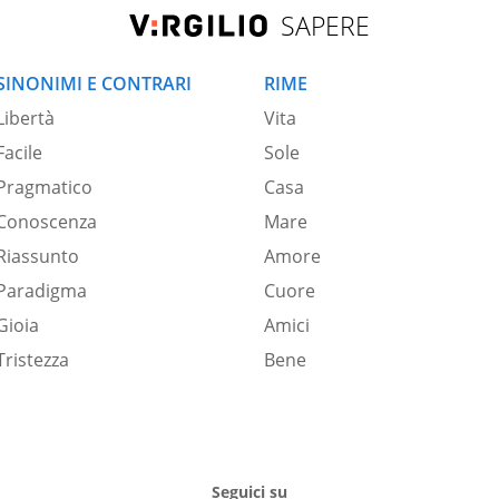
SAPERE
SINONIMI E CONTRARI
RIME
Libertà
Vita
Facile
Sole
Pragmatico
Casa
Conoscenza
Mare
Riassunto
Amore
Paradigma
Cuore
Gioia
Amici
Tristezza
Bene
Seguici su