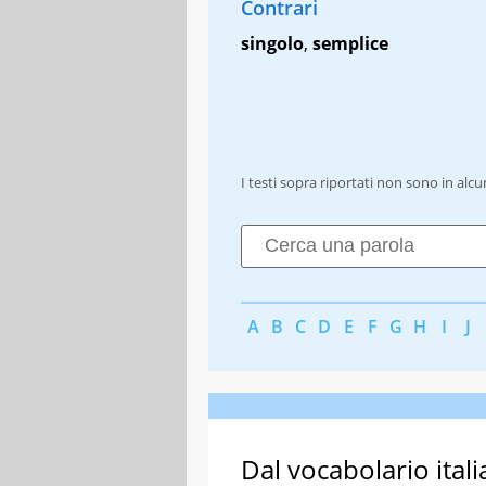
Contrari
singolo
,
semplice
I testi sopra riportati non sono in alc
A
B
C
D
E
F
G
H
I
J
Dal vocabolario itali