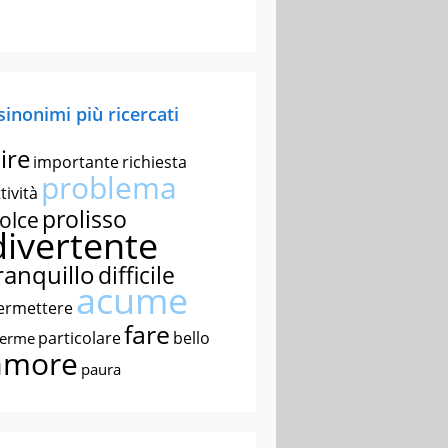
 sinonimi più ricercati
ire
importante
richiesta
problema
tività
prolisso
olce
divertente
ranquillo
difficile
acume
ermettere
fare
particolare
bello
nerme
amore
paura