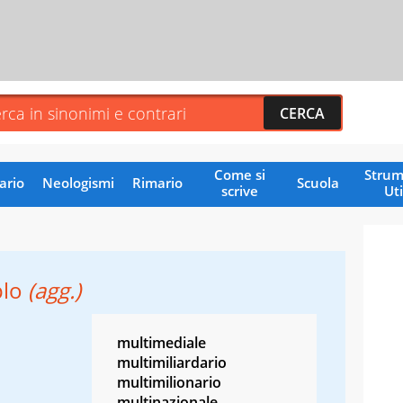
Come si
Strum
ario
Neologismi
Rimario
Scuola
scrive
Uti
plo
(agg.)
multimediale
multimiliardario
multimilionario
multinazionale