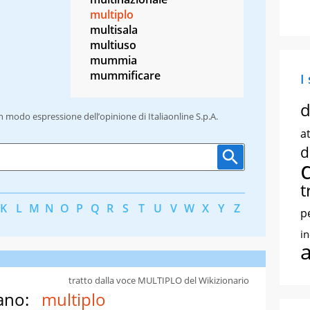
multiplo
multisala
multiuso
mummia
mummificare
I
d
un modo espressione dell’opinione di Italiaonline S.p.A.
at
d
t
K
L
M
N
O
P
Q
R
S
T
U
V
W
X
Y
Z
p
i
tratto dalla voce MULTIPLO del Wikizionario
ano:
multiplo