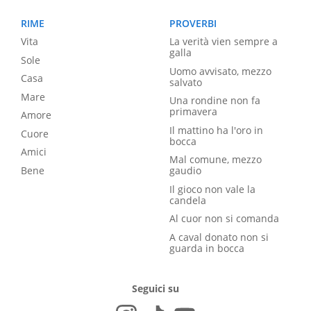
RIME
PROVERBI
Vita
La verità vien sempre a
galla
Sole
Uomo avvisato, mezzo
Casa
salvato
Mare
Una rondine non fa
primavera
Amore
Il mattino ha l'oro in
Cuore
bocca
Amici
Mal comune, mezzo
Bene
gaudio
Il gioco non vale la
candela
Al cuor non si comanda
A caval donato non si
guarda in bocca
Seguici su