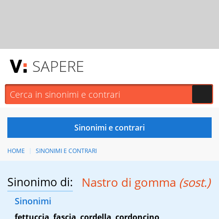
SAPERE
HOME
SINONIMI E CONTRARI
Sinonimo di:
Nastro di gomma
(sost.)
Sinonimi
fettuccia
,
fascia
,
cordella
,
cordoncino
,