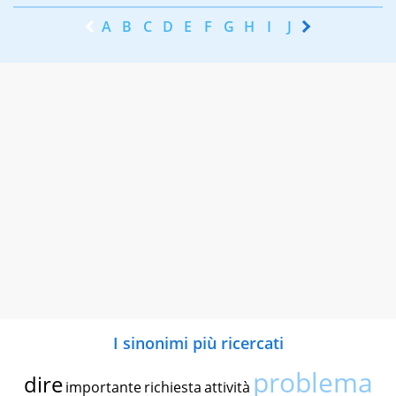
A
B
C
D
E
F
G
H
I
J
K
L
M
N
I sinonimi più ricercati
problema
dire
importante
richiesta
attività