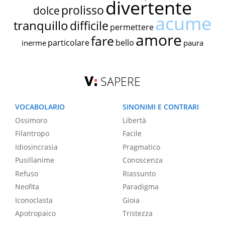
divertente
prolisso
dolce
acume
tranquillo
difficile
permettere
amore
fare
particolare
bello
inerme
paura
SAPERE
VOCABOLARIO
SINONIMI E CONTRARI
Ossimoro
Libertà
Filantropo
Facile
Idiosincrasia
Pragmatico
Pusillanime
Conoscenza
Refuso
Riassunto
Neofita
Paradigma
Iconoclasta
Gioia
Apotropaico
Tristezza