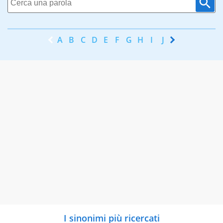
A
B
C
D
E
F
G
H
I
J
K
L
M
N
I sinonimi più ricercati