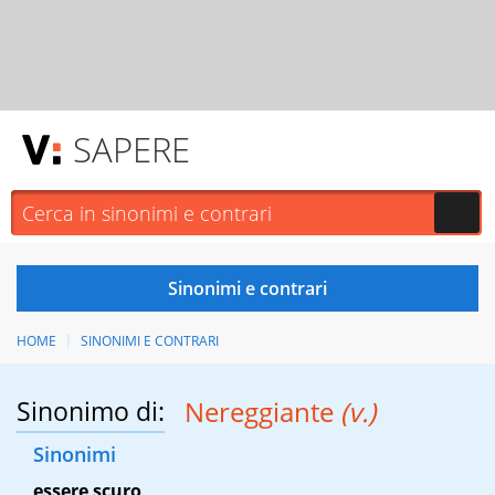
SAPERE
HOME
SINONIMI E CONTRARI
Sinonimo di:
Nereggiante
(v.)
Sinonimi
essere scuro