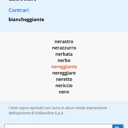
Contrari
biancheggiante
nerastro
nerazzurro
nerbata
nerbo
nereggiante
nereggiare
neretto
nericcio
nero
I testi sopra riportati non sono in alcun modo espressione
dell’opinione di Italiaonline S.p.A.