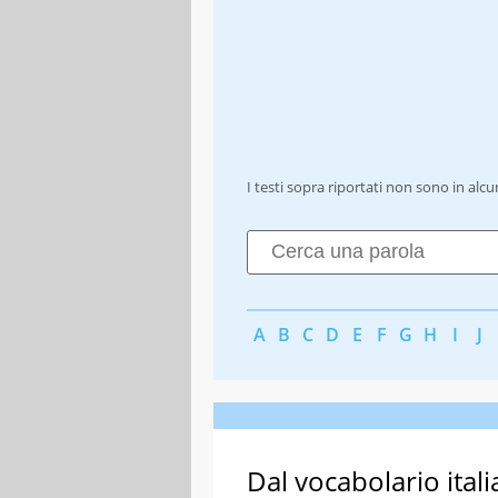
I testi sopra riportati non sono in alc
A
B
C
D
E
F
G
H
I
J
Dal vocabolario itali