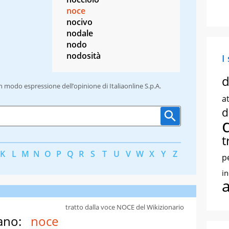
noce
nocivo
nodale
nodo
nodosità
I
d
un modo espressione dell’opinione di Italiaonline S.p.A.
at
d
t
K
L
M
N
O
P
Q
R
S
T
U
V
W
X
Y
Z
p
i
tratto dalla voce NOCE del Wikizionario
ano:
noce