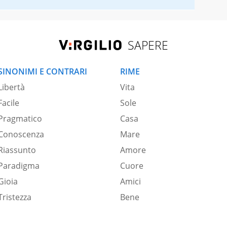
SAPERE
SINONIMI E CONTRARI
RIME
Libertà
Vita
Facile
Sole
Pragmatico
Casa
Conoscenza
Mare
Riassunto
Amore
Paradigma
Cuore
Gioia
Amici
Tristezza
Bene