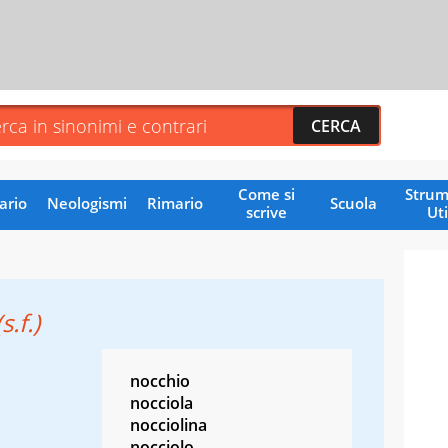
Come si
Strum
ario
Neologismi
Rimario
Scuola
scrive
Uti
(s.f.)
nocchio
nocciola
nocciolina
nocciolo