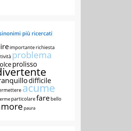
 sinonimi più ricercati
ire
importante
richiesta
problema
tività
prolisso
olce
divertente
ranquillo
difficile
acume
ermettere
fare
particolare
bello
nerme
amore
paura