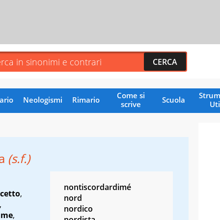
Come si
Strum
ario
Neologismi
Rimario
Scuola
scrive
Uti
a
(s.f.)
nontiscordardimé
cetto
,
nord
,
nordico
ame
,
nordista