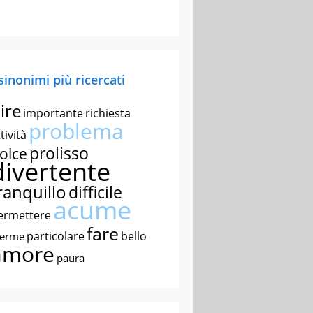
 sinonimi più ricercati
ire
importante
richiesta
problema
tività
prolisso
olce
divertente
ranquillo
difficile
acume
ermettere
fare
particolare
bello
nerme
amore
paura