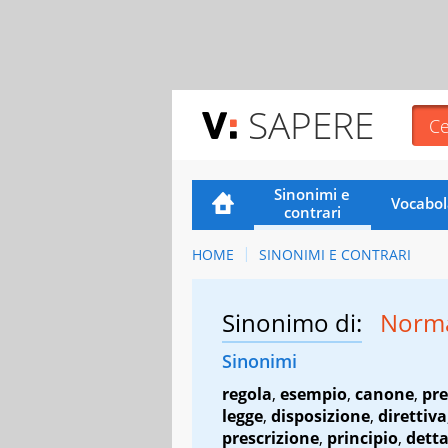
SAPERE
Sinonimi e
Vocabol
contrari
HOME
SINONIMI E CONTRARI
Sinonimo di:
Norm
Sinonimi
regola
,
esempio
,
canone
,
pre
legge
,
disposizione
,
direttiva
prescrizione
,
principio
,
dett