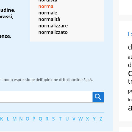
norma
tudine
,
normale
prassi
,
normalità
,
normalizzare
normalizzato
I
enza
,
d
at
d
t
un modo espressione dell’opinione di Italiaonline S.p.A.
p
i
K
L
M
N
O
P
Q
R
S
T
U
V
W
X
Y
Z