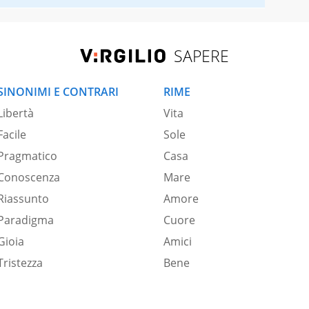
SAPERE
SINONIMI E CONTRARI
RIME
Libertà
Vita
Facile
Sole
Pragmatico
Casa
Conoscenza
Mare
Riassunto
Amore
Paradigma
Cuore
Gioia
Amici
Tristezza
Bene