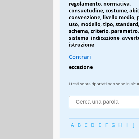
regolamento
,
normativa
,
consuetudine
,
costume
,
abi
convenzione
,
livello medio
,
uso
,
modello
,
tipo
,
standard
schema
,
criterio
,
parametro
,
sistema
,
indicazione
,
avvert
istruzione
Contrari
eccezione
I testi sopra riportati non sono in alc
A
B
C
D
E
F
G
H
I
J