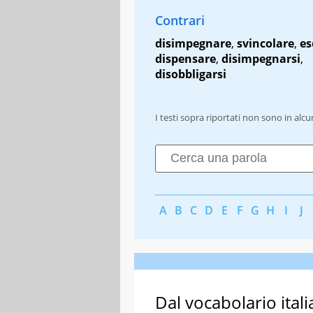
Contrari
disimpegnare
,
svincolare
,
es
dispensare
,
disimpegnarsi
,
disobbligarsi
I testi sopra riportati non sono in alc
A
B
C
D
E
F
G
H
I
J
Dal vocabolario itali