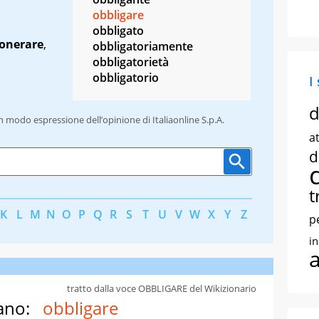
obbligare
obbligato
onerare
,
obbligatoriamente
obbligatorietà
obbligatorio
I
d
un modo espressione dell’opinione di Italiaonline S.p.A.
at
d
t
K
L
M
N
O
P
Q
R
S
T
U
V
W
X
Y
Z
p
i
tratto dalla voce OBBLIGARE del Wikizionario
ano:
obbligare