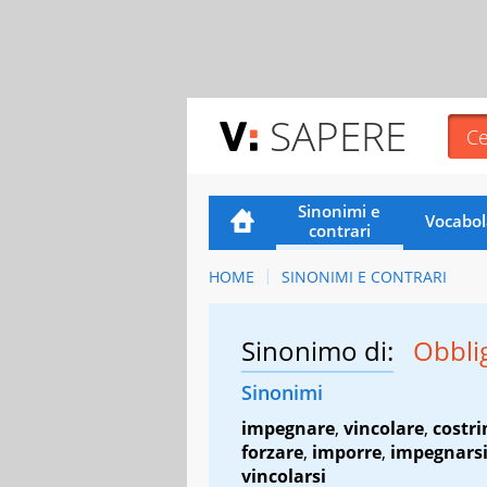
SAPERE
Sinonimi e
Vocabol
contrari
HOME
SINONIMI E CONTRARI
Sinonimo di:
Obbli
Sinonimi
impegnare
,
vincolare
,
costri
forzare
,
imporre
,
impegnars
vincolarsi