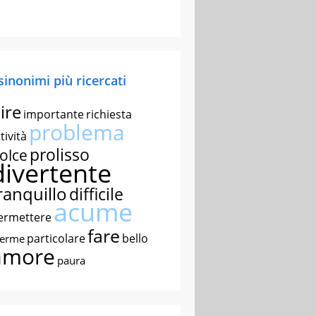
 sinonimi più ricercati
ire
importante
richiesta
problema
tività
prolisso
olce
divertente
ranquillo
difficile
acume
ermettere
fare
particolare
bello
nerme
amore
paura