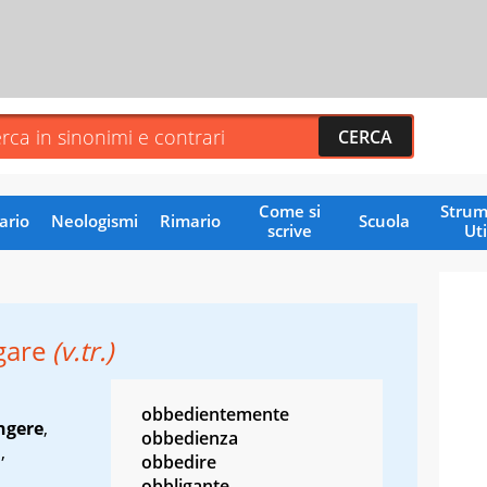
Come si
Strum
ario
Neologismi
Rimario
Scuola
scrive
Uti
gare
(v.tr.)
obbedientemente
ngere
,
obbedienza
i
,
obbedire
obbligante