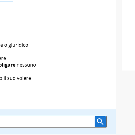
e o giuridico
ere
bligare
nessuno
 il suo volere