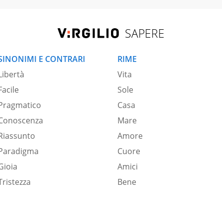
SAPERE
SINONIMI E CONTRARI
RIME
Libertà
Vita
Facile
Sole
Pragmatico
Casa
Conoscenza
Mare
Riassunto
Amore
Paradigma
Cuore
Gioia
Amici
Tristezza
Bene