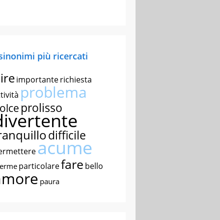
 sinonimi più ricercati
ire
importante
richiesta
problema
tività
prolisso
olce
divertente
ranquillo
difficile
acume
ermettere
fare
particolare
bello
nerme
amore
paura