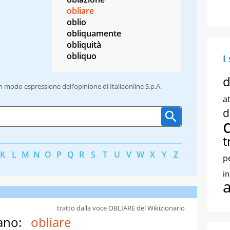
obliare
oblio
obliquamente
obliquità
obliquo
I
d
un modo espressione dell’opinione di Italiaonline S.p.A.
at
d
t
K
L
M
N
O
P
Q
R
S
T
U
V
W
X
Y
Z
p
i
tratto dalla voce OBLIARE del Wikizionario
ano:
obliare