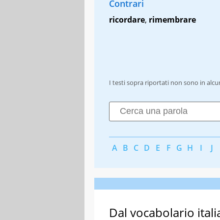
Contrari
ricordare
,
rimembrare
I testi sopra riportati non sono in alc
A
B
C
D
E
F
G
H
I
J
Dal vocabolario itali