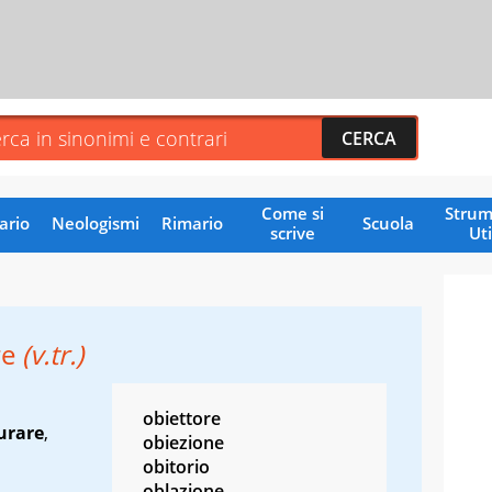
Come si
Strum
ario
Neologismi
Rimario
Scuola
scrive
Uti
re
(v.tr.)
obiettore
urare
,
obiezione
obitorio
oblazione