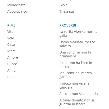
Iconoclasta
Gioia
Apotropaico
Tristezza
RIME
PROVERBI
Vita
La verità vien sempre a
galla
Sole
Uomo avvisato, mezzo
Casa
salvato
Mare
Una rondine non fa
primavera
Amore
Il mattino ha l'oro in
Cuore
bocca
Amici
Mal comune, mezzo
Bene
gaudio
Il gioco non vale la
candela
Al cuor non si comanda
A caval donato non si
guarda in bocca