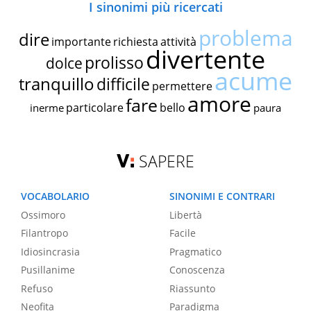
I sinonimi più ricercati
problema
dire
importante
richiesta
attività
divertente
prolisso
dolce
acume
tranquillo
difficile
permettere
amore
fare
particolare
bello
inerme
paura
SAPERE
VOCABOLARIO
SINONIMI E CONTRARI
Ossimoro
Libertà
Filantropo
Facile
Idiosincrasia
Pragmatico
Pusillanime
Conoscenza
Refuso
Riassunto
Neofita
Paradigma