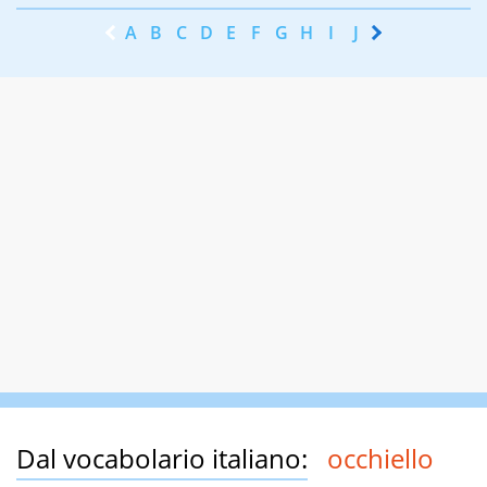
A
B
C
D
E
F
G
H
I
J
K
L
M
N
Dal vocabolario italiano:
occhiello