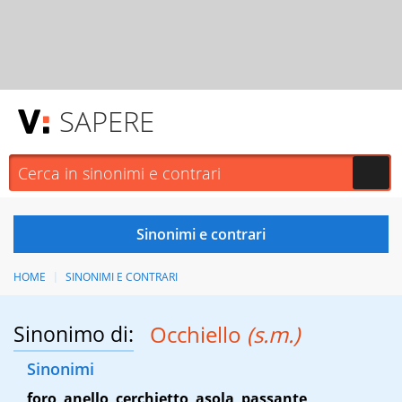
SAPERE
HOME
SINONIMI E CONTRARI
Sinonimo di:
Occhiello
(s.m.)
Sinonimi
foro
,
anello
,
cerchietto
,
asola
,
passante
,