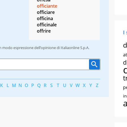
officiante
officiare
officina
officinale
offrire
I
d
un modo espressione dell’opinione di Italiaonline S.p.A.
at
d
t
K
L
M
N
O
P
Q
R
S
T
U
V
W
X
Y
Z
p
i