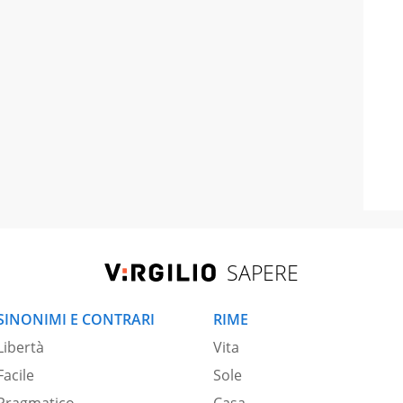
SAPERE
SINONIMI E CONTRARI
RIME
Libertà
Vita
Facile
Sole