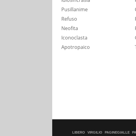
Idiosincrasia
Pusillanime
Refuso
Neofita
Iconoclasta
Apotropaico
LIBERO
VIRGILIO
PAGINEGIALLE
P