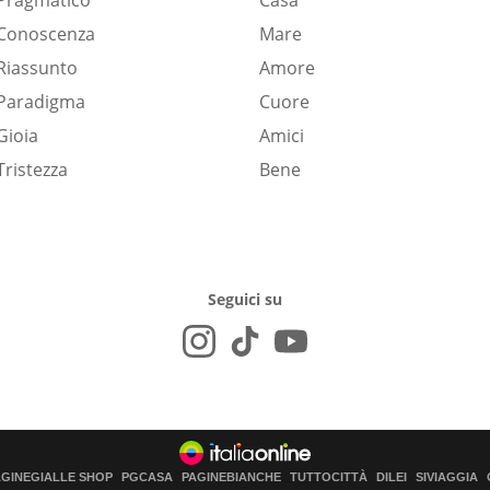
Pragmatico
Casa
Conoscenza
Mare
Riassunto
Amore
Paradigma
Cuore
Gioia
Amici
Tristezza
Bene
Seguici su
AGINEGIALLE SHOP
PGCASA
PAGINEBIANCHE
TUTTOCITTÀ
DILEI
SIVIAGGIA