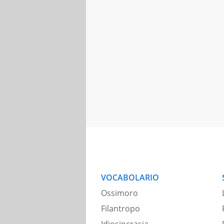
VOCABOLARIO
Ossimoro
Filantropo