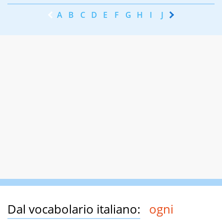
A
B
C
D
E
F
G
H
I
J
K
L
M
N
Dal vocabolario italiano:
ogni