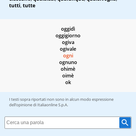
tutti
,
tutte
oggidì
oggigiorno
ogiva
ogivale
ogni
ognuno
ohimè
oimè
ok
I testi sopra riportati non sono in alcun modo espressione
dell’opinione di Italiaonline S.p.A.