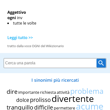
Aggettivo
ogni
inv
tutte le volte
Leggi tutto >>
tratto dalla voce OGNI del Wikizionario
I sinonimi più ricercati
problema
dire
importante
richiesta
attività
divertente
prolisso
dolce
acume
tranquillo
difficile
permettere