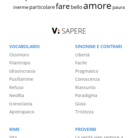
amore
fare
particolare
bello
inerme
paura
SAPERE
VOCABOLARIO
SINONIMI E CONTRARI
Ossimoro
Libertà
Filantropo
Facile
Idiosincrasia
Pragmatico
Pusillanime
Conoscenza
Refuso
Riassunto
Neofita
Paradigma
Iconoclasta
Gioia
Apotropaico
Tristezza
RIME
PROVERBI
Vita
La verità vien sempre a