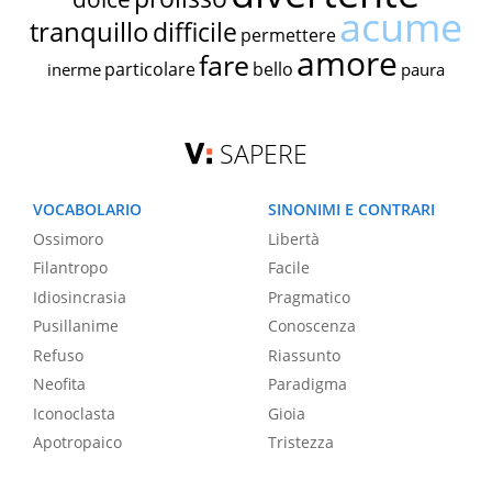
acume
tranquillo
difficile
permettere
amore
fare
particolare
bello
inerme
paura
SAPERE
VOCABOLARIO
SINONIMI E CONTRARI
Ossimoro
Libertà
Filantropo
Facile
Idiosincrasia
Pragmatico
Pusillanime
Conoscenza
Refuso
Riassunto
Neofita
Paradigma
Iconoclasta
Gioia
Apotropaico
Tristezza