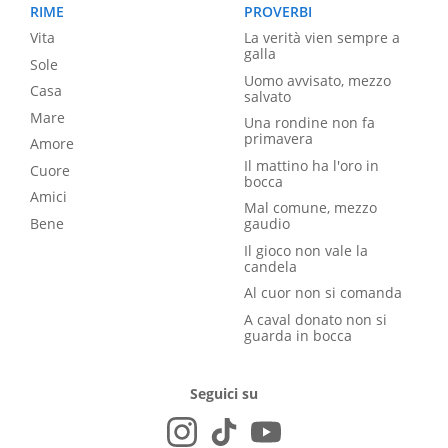
RIME
PROVERBI
Vita
La verità vien sempre a
galla
Sole
Uomo avvisato, mezzo
Casa
salvato
Mare
Una rondine non fa
primavera
Amore
Il mattino ha l'oro in
Cuore
bocca
Amici
Mal comune, mezzo
Bene
gaudio
Il gioco non vale la
candela
Al cuor non si comanda
A caval donato non si
guarda in bocca
Seguici su