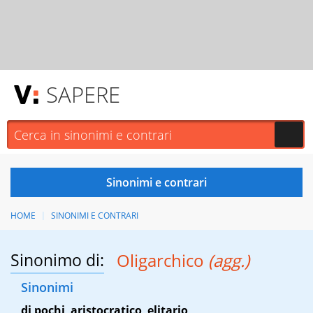
SAPERE
HOME
SINONIMI E CONTRARI
Sinonimo di:
Oligarchico
(agg.)
Sinonimi
di pochi
,
aristocratico
,
elitario