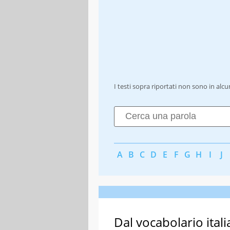
I testi sopra riportati non sono in alc
A
B
C
D
E
F
G
H
I
J
Dal vocabolario itali