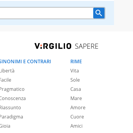
SAPERE
SINONIMI E CONTRARI
RIME
Libertà
Vita
Facile
Sole
Pragmatico
Casa
Conoscenza
Mare
Riassunto
Amore
Paradigma
Cuore
Gioia
Amici