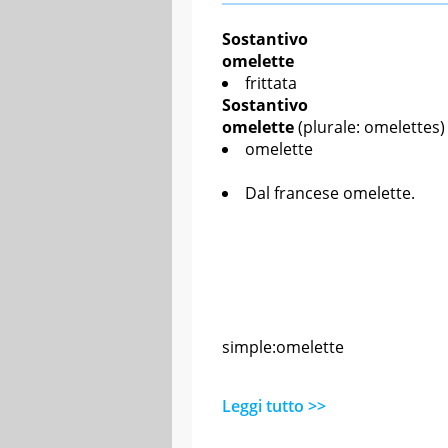
Sostantivo
omelette
frittata
Sostantivo
omelette
(plurale: omelettes)
omelette
Dal francese
omelette
.
simple:omelette
Leggi tutto >>