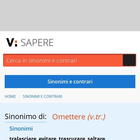
SAPERE
HOME
SINONIMI E CONTRARI
Sinonimo di:
Omettere
(v.tr.)
Sinonimi
tralasciare
,
evitare
,
trascurare
,
saltare
,