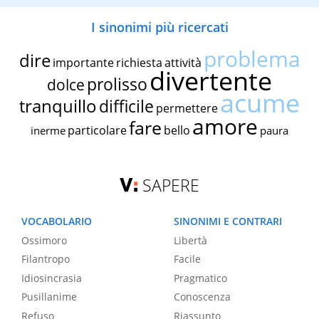
I sinonimi più ricercati
problema
dire
importante
richiesta
attività
divertente
prolisso
dolce
acume
tranquillo
difficile
permettere
amore
fare
particolare
bello
inerme
paura
SAPERE
VOCABOLARIO
SINONIMI E CONTRARI
Ossimoro
Libertà
Filantropo
Facile
Idiosincrasia
Pragmatico
Pusillanime
Conoscenza
Refuso
Riassunto