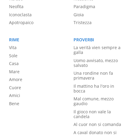
Neofita
Paradigma
Iconoclasta
Gioia
Apotropaico
Tristezza
RIME
PROVERBI
Vita
La verità vien sempre a
galla
Sole
Uomo avvisato, mezzo
Casa
salvato
Mare
Una rondine non fa
primavera
Amore
Il mattino ha l'oro in
Cuore
bocca
Amici
Mal comune, mezzo
Bene
gaudio
Il gioco non vale la
candela
Al cuor non si comanda
A caval donato non si