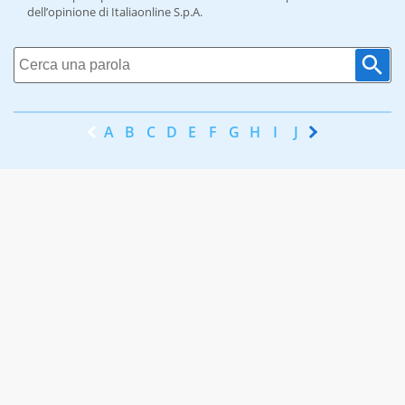
dell’opinione di Italiaonline S.p.A.
A
B
C
D
E
F
G
H
I
J
K
L
M
N