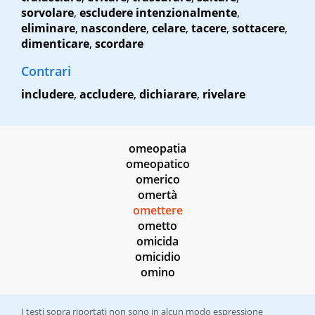
sorvolare
,
escludere intenzionalmente
,
eliminare
,
nascondere
,
celare
,
tacere
,
sottacere
,
dimenticare
,
scordare
Contrari
includere
,
accludere
,
dichiarare
,
rivelare
omeopatia
omeopatico
omerico
omertà
omettere
ometto
omicida
omicidio
omino
I testi sopra riportati non sono in alcun modo espressione