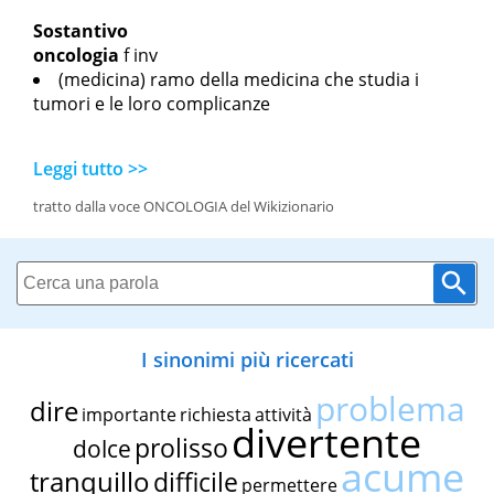
Sostantivo
oncologia
f inv
(medicina) ramo della medicina che studia i
tumori e le loro complicanze
Leggi tutto >>
tratto dalla voce ONCOLOGIA del Wikizionario
I sinonimi più ricercati
problema
dire
importante
richiesta
attività
divertente
prolisso
dolce
acume
tranquillo
difficile
permettere