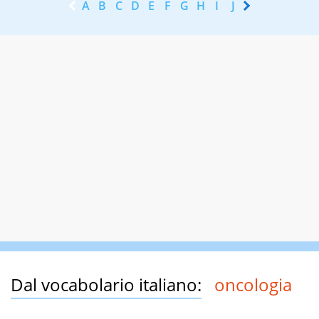
A
B
C
D
E
F
G
H
I
J
K
L
M
N
Dal vocabolario italiano:
oncologia