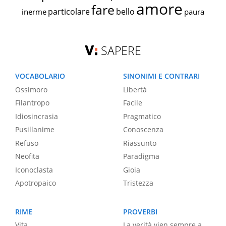
amore
fare
particolare
bello
inerme
paura
SAPERE
VOCABOLARIO
SINONIMI E CONTRARI
Ossimoro
Libertà
Filantropo
Facile
Idiosincrasia
Pragmatico
Pusillanime
Conoscenza
Refuso
Riassunto
Neofita
Paradigma
Iconoclasta
Gioia
Apotropaico
Tristezza
RIME
PROVERBI
Vita
La verità vien sempre a