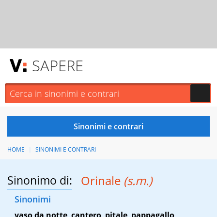
SAPERE
HOME
SINONIMI E CONTRARI
Sinonimo di:
Orinale
(s.m.)
Sinonimi
vaso da notte
,
cantero
,
pitale
,
pappagallo