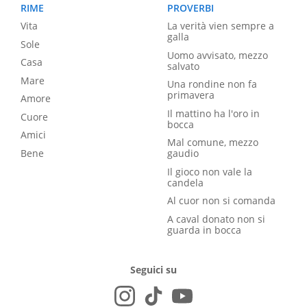
RIME
PROVERBI
Vita
La verità vien sempre a
galla
Sole
Uomo avvisato, mezzo
Casa
salvato
Mare
Una rondine non fa
primavera
Amore
Il mattino ha l'oro in
Cuore
bocca
Amici
Mal comune, mezzo
Bene
gaudio
Il gioco non vale la
candela
Al cuor non si comanda
A caval donato non si
guarda in bocca
Seguici su