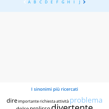
A
B
C
D
E
F
G
H
I
J
K
L
M
N
I sinonimi più ricercati
problema
dire
importante
richiesta
attività
divertente
prolisso
dolce