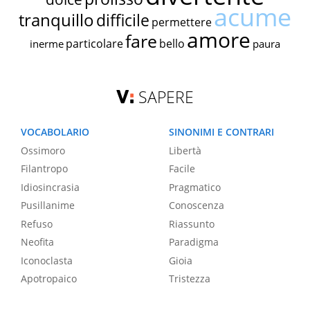
acume
tranquillo
difficile
permettere
amore
fare
particolare
bello
inerme
paura
SAPERE
VOCABOLARIO
SINONIMI E CONTRARI
Ossimoro
Libertà
Filantropo
Facile
Idiosincrasia
Pragmatico
Pusillanime
Conoscenza
Refuso
Riassunto
Neofita
Paradigma
Iconoclasta
Gioia
Apotropaico
Tristezza