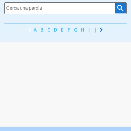
A
B
C
D
E
F
G
H
I
J
K
L
M
N