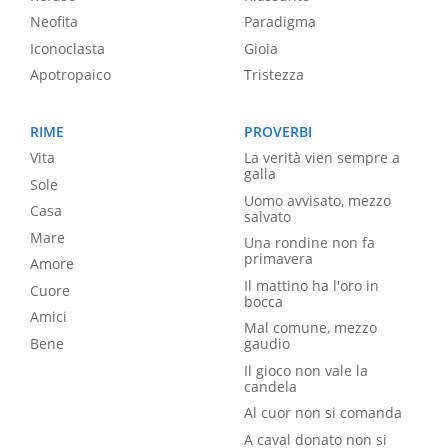
Neofita
Paradigma
Iconoclasta
Gioia
Apotropaico
Tristezza
RIME
PROVERBI
Vita
La verità vien sempre a
galla
Sole
Uomo avvisato, mezzo
Casa
salvato
Mare
Una rondine non fa
primavera
Amore
Il mattino ha l'oro in
Cuore
bocca
Amici
Mal comune, mezzo
Bene
gaudio
Il gioco non vale la
candela
Al cuor non si comanda
A caval donato non si