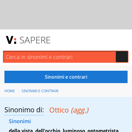
SAPERE
HOME
SINONIMI E CONTRARI
Sinonimo di:
Ottico
(agg.)
Sinonimi
della vista
,
dell'occhio
,
luminoso
,
optometrista