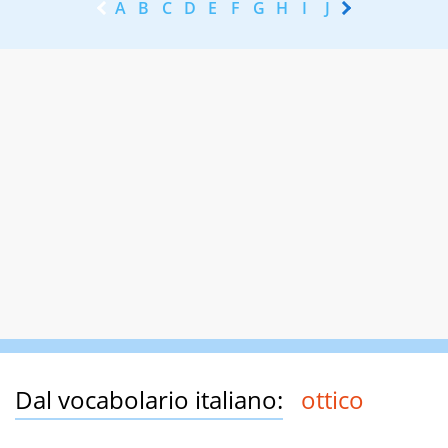
A
B
C
D
E
F
G
H
I
J
K
L
M
N
Dal vocabolario italiano:
ottico