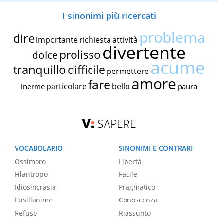
I sinonimi più ricercati
problema
dire
importante
richiesta
attività
divertente
prolisso
dolce
acume
tranquillo
difficile
permettere
amore
fare
particolare
bello
inerme
paura
SAPERE
VOCABOLARIO
SINONIMI E CONTRARI
Ossimoro
Libertà
Filantropo
Facile
Idiosincrasia
Pragmatico
Pusillanime
Conoscenza
Refuso
Riassunto