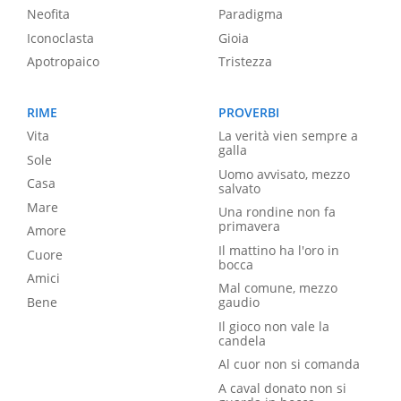
Neofita
Paradigma
Iconoclasta
Gioia
Apotropaico
Tristezza
RIME
PROVERBI
Vita
La verità vien sempre a
galla
Sole
Uomo avvisato, mezzo
Casa
salvato
Mare
Una rondine non fa
primavera
Amore
Il mattino ha l'oro in
Cuore
bocca
Amici
Mal comune, mezzo
Bene
gaudio
Il gioco non vale la
candela
Al cuor non si comanda
A caval donato non si