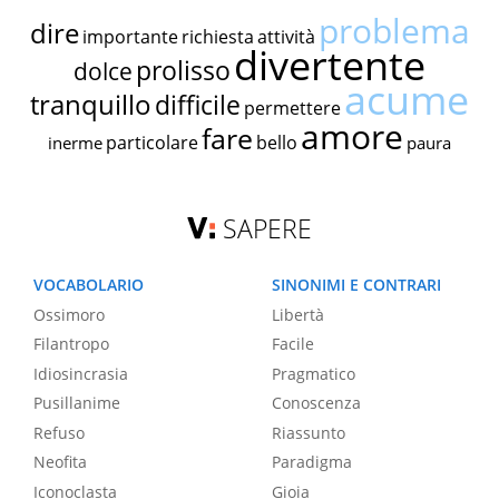
problema
dire
importante
richiesta
attività
divertente
prolisso
dolce
acume
tranquillo
difficile
permettere
amore
fare
particolare
bello
inerme
paura
SAPERE
VOCABOLARIO
SINONIMI E CONTRARI
Ossimoro
Libertà
Filantropo
Facile
Idiosincrasia
Pragmatico
Pusillanime
Conoscenza
Refuso
Riassunto
Neofita
Paradigma
Iconoclasta
Gioia