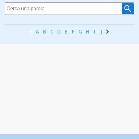
A
B
C
D
E
F
G
H
I
J
K
L
M
N