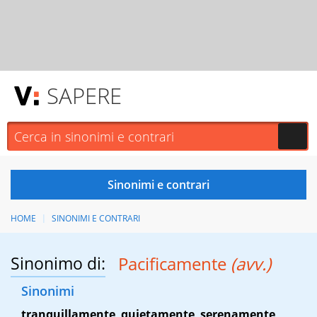
SAPERE
HOME
SINONIMI E CONTRARI
Sinonimo di:
Pacificamente
(avv.)
Sinonimi
tranquillamente
,
quietamente
,
serenamente
,