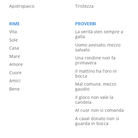
Apotropaico
Tristezza
RIME
PROVERBI
Vita
La verità vien sempre a
galla
Sole
Uomo avvisato, mezzo
Casa
salvato
Mare
Una rondine non fa
primavera
Amore
Il mattino ha l'oro in
Cuore
bocca
Amici
Mal comune, mezzo
Bene
gaudio
Il gioco non vale la
candela
Al cuor non si comanda
A caval donato non si
guarda in bocca