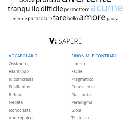
acume
tranquillo
difficile
permettere
amore
fare
particolare
bello
inerme
paura
SAPERE
VOCABOLARIO
SINONIMI E CONTRARI
Ossimoro
Libertà
Filantropo
Facile
Idiosincrasia
Pragmatico
Pusillanime
Conoscenza
Refuso
Riassunto
Neofita
Paradigma
Iconoclasta
Gioia
Apotropaico
Tristezza