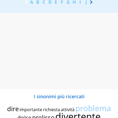
A
B
C
D
E
F
G
H
I
J
K
L
M
N
I sinonimi più ricercati
problema
dire
importante
richiesta
attività
divertente
prolisso
dolce