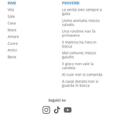
RIME
PROVERBI
Vita
La verità vien sempre a
galla
Sole
Uomo avvisato, mezzo
Casa
salvato
Mare
Una rondine non fa
primavera
Amore
Il mattino ha l'oro in
Cuore
bocca
Amici
Mal comune, mezzo
Bene
gaudio
Il gioco non vale la
candela
Al cuor non si comanda
A caval donato non si
guarda in bocca
Seguici su