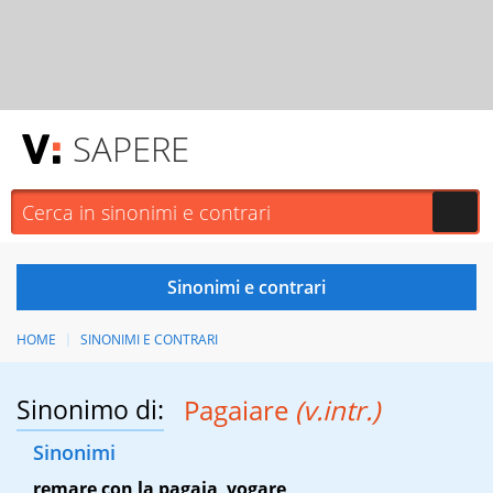
SAPERE
HOME
SINONIMI E CONTRARI
Sinonimo di:
Pagaiare
(v.intr.)
Sinonimi
remare con la pagaia
,
vogare