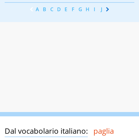
A
B
C
D
E
F
G
H
I
J
K
L
M
N
Dal vocabolario italiano:
paglia