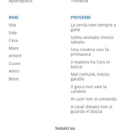
Apotropaico
Tristezza
RIME
PROVERBI
Vita
La verità vien sempre a
galla
Sole
Uomo avvisato, mezzo
Casa
salvato
Mare
Una rondine non fa
primavera
Amore
Il mattino ha l'oro in
Cuore
bocca
Amici
Mal comune, mezzo
Bene
gaudio
Il gioco non vale la
candela
Al cuor non si comanda
A caval donato non si
guarda in bocca
Seguici su