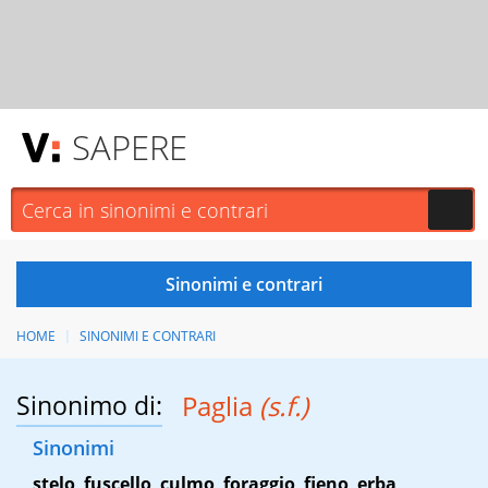
SAPERE
HOME
SINONIMI E CONTRARI
Sinonimo di:
Paglia
(s.f.)
Sinonimi
stelo
,
fuscello
,
culmo
,
foraggio
,
fieno
,
erba
,