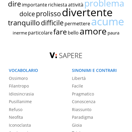
problema
dire
importante
richiesta
attività
divertente
prolisso
dolce
acume
tranquillo
difficile
permettere
amore
fare
particolare
bello
inerme
paura
SAPERE
VOCABOLARIO
SINONIMI E CONTRARI
Ossimoro
Libertà
Filantropo
Facile
Idiosincrasia
Pragmatico
Pusillanime
Conoscenza
Refuso
Riassunto
Neofita
Paradigma
Iconoclasta
Gioia