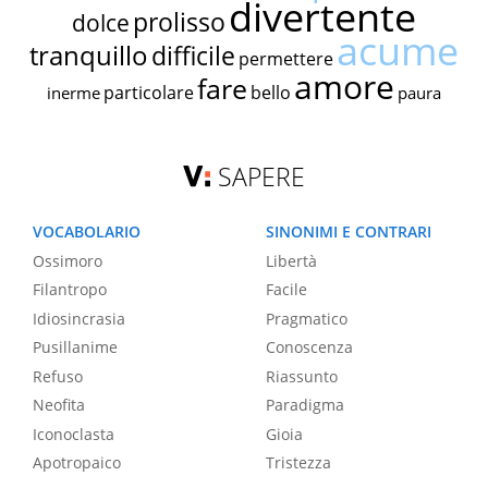
divertente
prolisso
dolce
acume
tranquillo
difficile
permettere
amore
fare
particolare
bello
inerme
paura
SAPERE
VOCABOLARIO
SINONIMI E CONTRARI
Ossimoro
Libertà
Filantropo
Facile
Idiosincrasia
Pragmatico
Pusillanime
Conoscenza
Refuso
Riassunto
Neofita
Paradigma
Iconoclasta
Gioia
Apotropaico
Tristezza