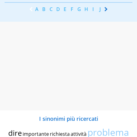
A
B
C
D
E
F
G
H
I
J
K
L
M
N
I sinonimi più ricercati
problema
dire
importante
richiesta
attività