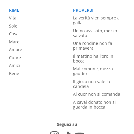
RIME
PROVERBI
Vita
La verità vien sempre a
galla
Sole
Uomo avvisato, mezzo
Casa
salvato
Mare
Una rondine non fa
primavera
Amore
Il mattino ha l'oro in
Cuore
bocca
Amici
Mal comune, mezzo
Bene
gaudio
Il gioco non vale la
candela
Al cuor non si comanda
A caval donato non si
guarda in bocca
Seguici su