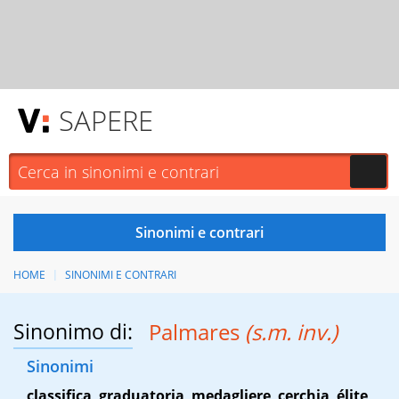
SAPERE
HOME
SINONIMI E CONTRARI
Sinonimo di:
Palmares
(s.m. inv.)
Sinonimi
classifica
,
graduatoria
,
medagliere
,
cerchia
,
élite
,