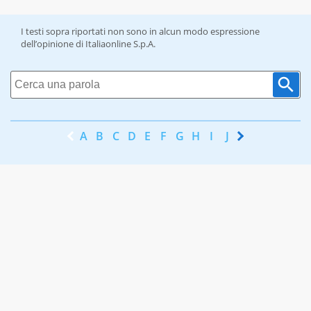
I testi sopra riportati non sono in alcun modo espressione
dell’opinione di Italiaonline S.p.A.
A
B
C
D
E
F
G
H
I
J
K
L
M
N