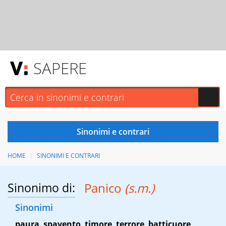
SAPERE
HOME
SINONIMI E CONTRARI
Sinonimo di:
Panico
(s.m.)
Sinonimi
paura
,
spavento
,
timore
,
terrore
,
batticuore
,