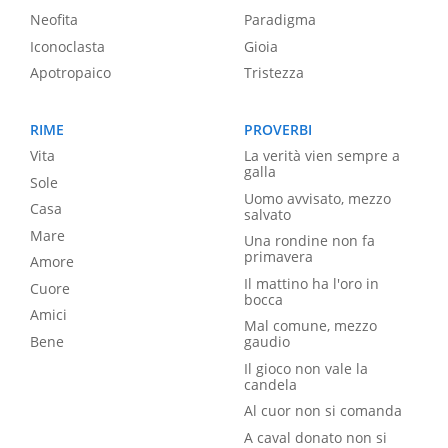
Neofita
Paradigma
Iconoclasta
Gioia
Apotropaico
Tristezza
RIME
PROVERBI
Vita
La verità vien sempre a
galla
Sole
Uomo avvisato, mezzo
Casa
salvato
Mare
Una rondine non fa
primavera
Amore
Il mattino ha l'oro in
Cuore
bocca
Amici
Mal comune, mezzo
Bene
gaudio
Il gioco non vale la
candela
Al cuor non si comanda
A caval donato non si