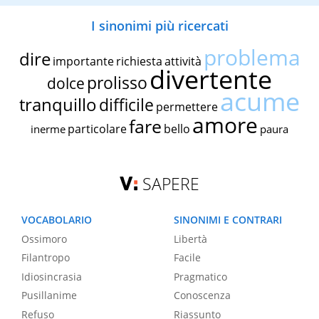
I sinonimi più ricercati
problema
dire
importante
richiesta
attività
divertente
prolisso
dolce
acume
tranquillo
difficile
permettere
amore
fare
particolare
bello
inerme
paura
SAPERE
VOCABOLARIO
SINONIMI E CONTRARI
Ossimoro
Libertà
Filantropo
Facile
Idiosincrasia
Pragmatico
Pusillanime
Conoscenza
Refuso
Riassunto