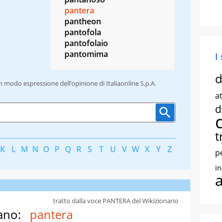
pantera
pantheon
pantofola
pantofolaio
pantomima
I
d
un modo espressione dell’opinione di Italiaonline S.p.A.
at
d
t
K
L
M
N
O
P
Q
R
S
T
U
V
W
X
Y
Z
p
i
tratto dalla voce PANTERA del Wikizionario
ano:
pantera