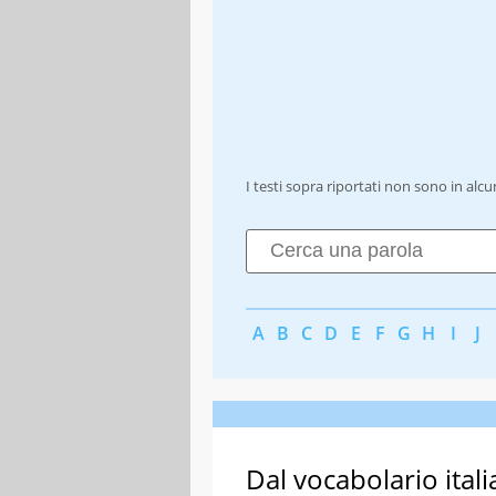
I testi sopra riportati non sono in alc
A
B
C
D
E
F
G
H
I
J
Dal vocabolario itali