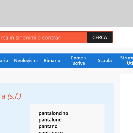
Come si
Strum
ario
Neologismi
Rimario
Scuola
scrive
Uti
ra
(s.f.)
pantaloncino
pantalone
pantano
pantanoso