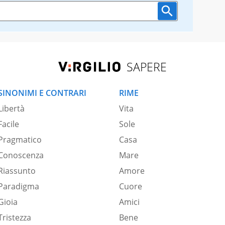
SAPERE
SINONIMI E CONTRARI
RIME
Libertà
Vita
Facile
Sole
Pragmatico
Casa
Conoscenza
Mare
Riassunto
Amore
Paradigma
Cuore
Gioia
Amici
Tristezza
Bene