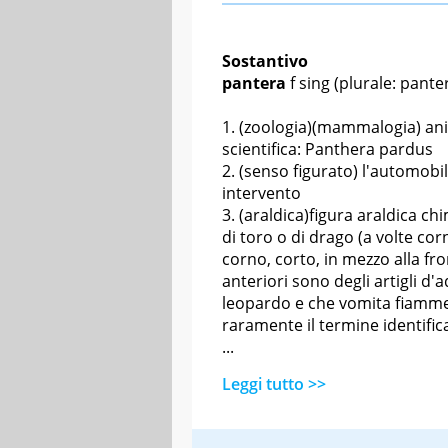
Sostantivo
pantera
f sing
(plurale: pante
(zoologia)(mammalogia) anim
scientifica: Panthera pardus
(senso figurato) l'automobile
intervento
(araldica)figura araldica chi
di toro o di drago (a volte co
corno, corto, in mezzo alla fr
anteriori sono degli artigli d'
leopardo e che vomita fiamme d
raramente il termine identifi
...
Leggi tutto >>