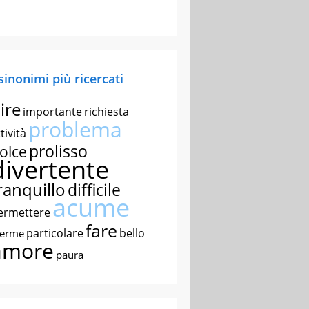
 sinonimi più ricercati
ire
importante
richiesta
problema
tività
prolisso
olce
divertente
ranquillo
difficile
acume
ermettere
fare
particolare
bello
nerme
amore
paura