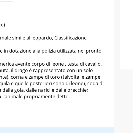
re)
ale simile al leopardo, Classificazione
 in dotazione alla polizia utilizzata nel pronto
merica avente corpo di leone , testa di cavallo,
rnuta, il drago è rappresentato con un solo
onte), corna e zampe di toro (talvolta le zampe
aquila e quelle posteriori sono di leone), coda di
alla gola, dalle narici e dalle orecchie;
ca l'animale propriamente detto