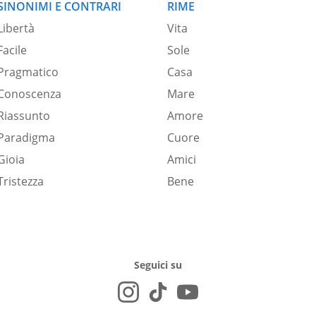
SINONIMI E CONTRARI
RIME
Libertà
Vita
Facile
Sole
Pragmatico
Casa
Conoscenza
Mare
Riassunto
Amore
Paradigma
Cuore
Gioia
Amici
Tristezza
Bene
Seguici su