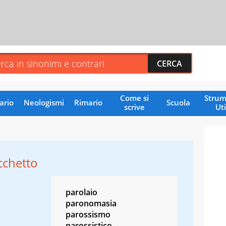
Come si
Strum
ario
Neologismi
Rimario
Scuola
scrive
Uti
cchetto
parolaio
paronomasia
parossismo
parossistico