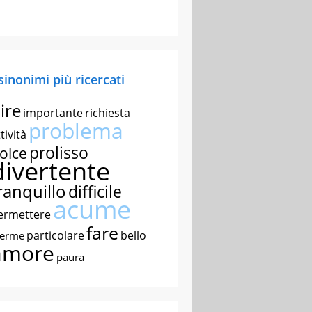
 sinonimi più ricercati
ire
importante
richiesta
problema
tività
prolisso
olce
divertente
ranquillo
difficile
acume
ermettere
fare
particolare
bello
nerme
amore
paura