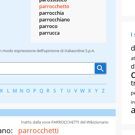
parrocchetto
parrocchia
parrocchiano
parroco
parrucca
I
d
un modo espressione dell’opinione di Italiaonline S.p.A.
at
d
t
K
L
M
N
O
P
Q
R
S
T
U
V
W
X
Y
Z
p
i
tratto dalla voce PARROCCHETTI del Wikizionario
ano:
parrocchetti