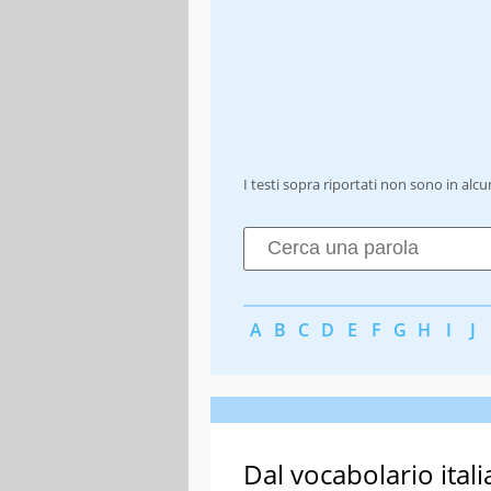
I testi sopra riportati non sono in alc
A
B
C
D
E
F
G
H
I
J
Dal vocabolario itali