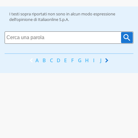
I testi sopra riportati non sono in alcun modo espressione
dell’opinione di Italiaonline S.p.A.
A
B
C
D
E
F
G
H
I
J
K
L
M
N