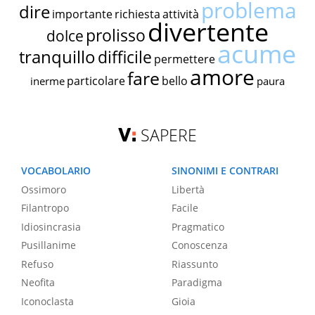
problema
dire
importante
richiesta
attività
divertente
prolisso
dolce
acume
tranquillo
difficile
permettere
amore
fare
particolare
bello
inerme
paura
SAPERE
VOCABOLARIO
SINONIMI E CONTRARI
Ossimoro
Libertà
Filantropo
Facile
Idiosincrasia
Pragmatico
Pusillanime
Conoscenza
Refuso
Riassunto
Neofita
Paradigma
Iconoclasta
Gioia