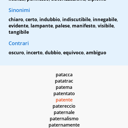
Sinonimi
chiaro
,
certo
,
indubbio
,
indiscutibile
,
innegabile
,
evidente
,
lampante
,
palese
,
manifesto
,
visibile
,
tangibile
Contrari
oscuro
,
incerto
,
dubbio
,
equivoco
,
ambiguo
patacca
patatrac
patema
patentato
patente
patereccio
paternale
paternalismo
paternamente