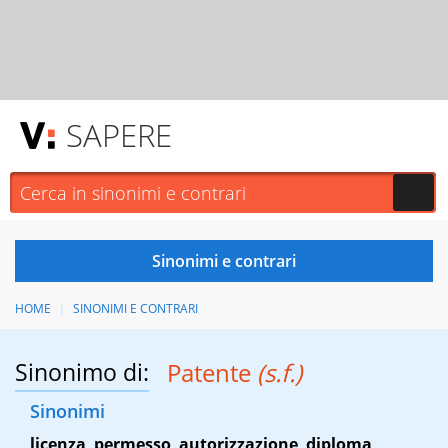
SAPERE
HOME
SINONIMI E CONTRARI
Sinonimo di:
Patente
(s.f.)
Sinonimi
licenza
,
permesso
,
autorizzazione
,
diploma