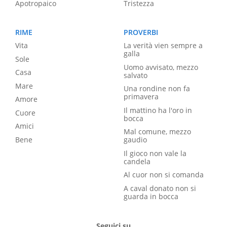
Apotropaico
Tristezza
RIME
PROVERBI
Vita
La verità vien sempre a
galla
Sole
Uomo avvisato, mezzo
Casa
salvato
Mare
Una rondine non fa
primavera
Amore
Il mattino ha l'oro in
Cuore
bocca
Amici
Mal comune, mezzo
Bene
gaudio
Il gioco non vale la
candela
Al cuor non si comanda
A caval donato non si
guarda in bocca
Seguici su