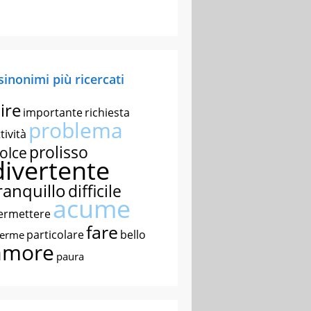
 sinonimi più ricercati
ire
importante
richiesta
problema
tività
prolisso
olce
divertente
ranquillo
difficile
acume
ermettere
fare
particolare
bello
nerme
amore
paura