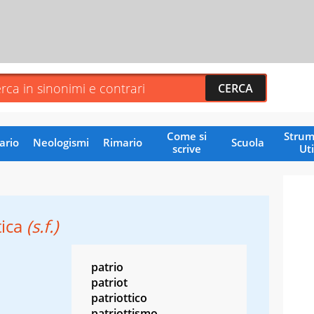
Come si
Strum
ario
Neologismi
Rimario
Scuola
scrive
Uti
tica
(s.f.)
patrio
patriot
patriottico
patriottismo