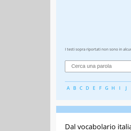
I testi sopra riportati non sono in alc
A
B
C
D
E
F
G
H
I
J
Dal vocabolario itali