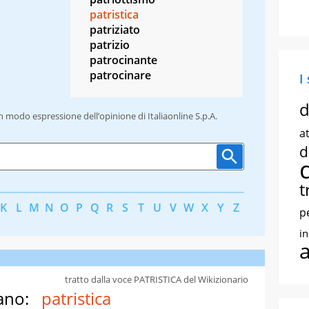
patristica
patriziato
patrizio
patrocinante
patrocinare
I
d
un modo espressione dell’opinione di Italiaonline S.p.A.
at
d
t
K
L
M
N
O
P
Q
R
S
T
U
V
W
X
Y
Z
p
i
tratto dalla voce PATRISTICA del Wikizionario
ano:
patristica