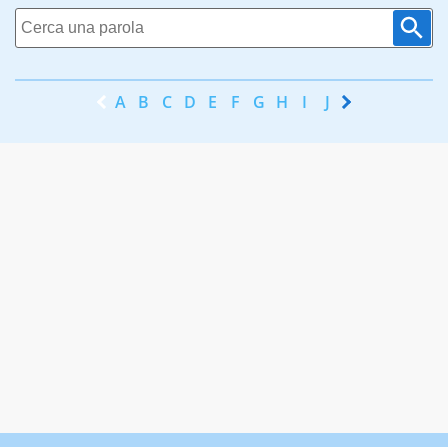
A
B
C
D
E
F
G
H
I
J
K
L
M
N