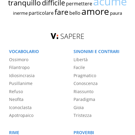
acume
tranquillo
difficile
permettere
amore
fare
particolare
bello
inerme
paura
SAPERE
VOCABOLARIO
SINONIMI E CONTRARI
Ossimoro
Libertà
Filantropo
Facile
Idiosincrasia
Pragmatico
Pusillanime
Conoscenza
Refuso
Riassunto
Neofita
Paradigma
Iconoclasta
Gioia
Apotropaico
Tristezza
RIME
PROVERBI