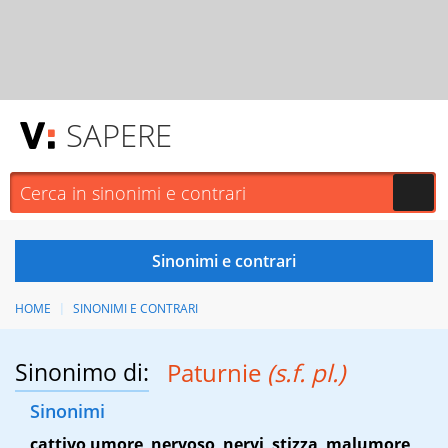
SAPERE
HOME
SINONIMI E CONTRARI
Sinonimo di:
Paturnie
(s.f. pl.)
Sinonimi
cattivo umore
,
nervoso
,
nervi
,
stizza
,
malumore
,