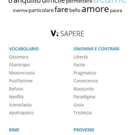
difficile
permettere
amore
fare
particolare
bello
inerme
paura
SAPERE
VOCABOLARIO
SINONIMI E CONTRARI
Ossimoro
Libertà
Filantropo
Facile
Idiosincrasia
Pragmatico
Pusillanime
Conoscenza
Refuso
Riassunto
Neofita
Paradigma
Iconoclasta
Gioia
Apotropaico
Tristezza
RIME
PROVERBI