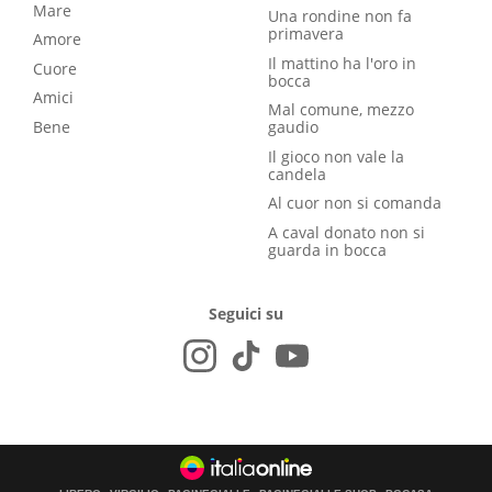
Mare
Una rondine non fa
primavera
Amore
Il mattino ha l'oro in
Cuore
bocca
Amici
Mal comune, mezzo
Bene
gaudio
Il gioco non vale la
candela
Al cuor non si comanda
A caval donato non si
guarda in bocca
Seguici su