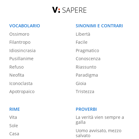
SAPERE
VOCABOLARIO
SINONIMI E CONTRARI
Ossimoro
Libertà
Filantropo
Facile
Idiosincrasia
Pragmatico
Pusillanime
Conoscenza
Refuso
Riassunto
Neofita
Paradigma
Iconoclasta
Gioia
Apotropaico
Tristezza
RIME
PROVERBI
Vita
La verità vien sempre a
galla
Sole
Uomo avvisato, mezzo
Casa
salvato