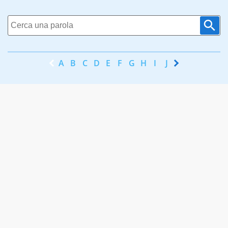
A
B
C
D
E
F
G
H
I
J
K
L
M
N