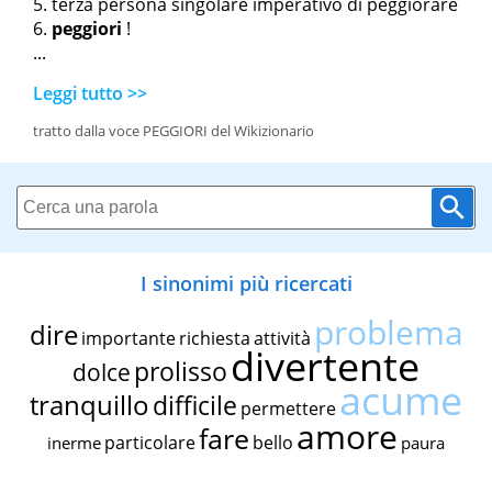
terza persona singolare imperativo di
peggiorare
peggiori
!
...
Leggi tutto >>
tratto dalla voce PEGGIORI del Wikizionario
I sinonimi più ricercati
problema
dire
importante
richiesta
attività
divertente
prolisso
dolce
acume
tranquillo
difficile
permettere
amore
fare
particolare
bello
inerme
paura