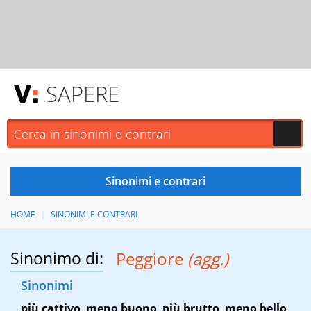
SAPERE
HOME
SINONIMI E CONTRARI
Sinonimo di:
Peggiore
(agg.)
Sinonimi
più cattivo
,
meno buono
,
più brutto
,
meno bello
,