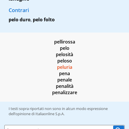
Contrari
pelo duro
,
pelo folto
pellirossa
pelo
pelosità
peloso
peluria
pena
penale
penalità
penalizzare
I testi sopra riportati non sono in alcun modo espressione
dell’opinione di Italiaonline S.p.A.