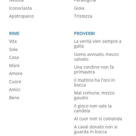
Iconoclasta
Gioia
Apotropaico
Tristezza
RIME
PROVERBI
Vita
La verità vien sempre a
galla
Sole
Uomo avvisato, mezzo
Casa
salvato
Mare
Una rondine non fa
primavera
Amore
Il mattino ha l'oro in
Cuore
bocca
Amici
Mal comune, mezzo
Bene
gaudio
Il gioco non vale la
candela
Al cuor non si comanda
A caval donato non si
guarda in bocca