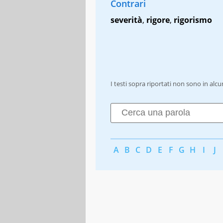
Contrari
severità
,
rigore
,
rigorismo
I testi sopra riportati non sono in alc
A
B
C
D
E
F
G
H
I
J