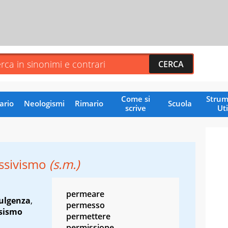
Come si
Strum
ario
Neologismi
Rimario
Scuola
scrive
Uti
ssivismo
(s.m.)
permeare
ulgenza
,
permesso
ssismo
permettere
permissione