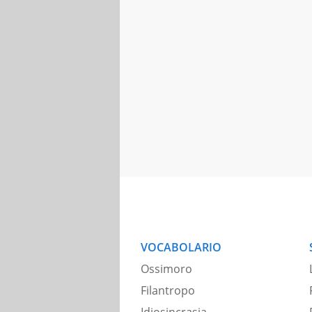
VOCABOLARIO
Ossimoro
Filantropo