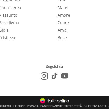
Pragmatico
Casa
Conoscenza
Mare
Riassunto
Amore
Paradigma
Cuore
Gioia
Amici
Tristezza
Bene
Seguici su
AGINEGIALLE SHOP
PGCASA
PAGINEBIANCHE
TUTTOCITTÀ
DILEI
SIVIAGGIA