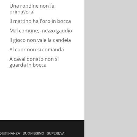
Una rondine non fa
primavera
Il mattino ha l'oro in bocca
Mal comune, mezzo gaudio
Il gioco non vale la candela
Al cuor non si comanda
A caval donato non si
guarda in bocca
QUIFINANZA
BUONISSIMO
SUPEREVA