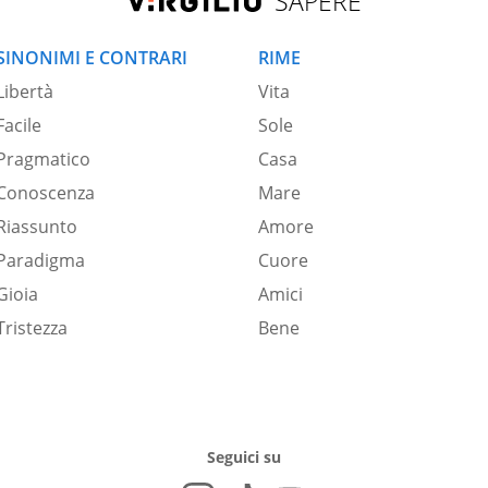
SAPERE
SINONIMI E CONTRARI
RIME
Libertà
Vita
Facile
Sole
Pragmatico
Casa
Conoscenza
Mare
Riassunto
Amore
Paradigma
Cuore
Gioia
Amici
Tristezza
Bene
Seguici su