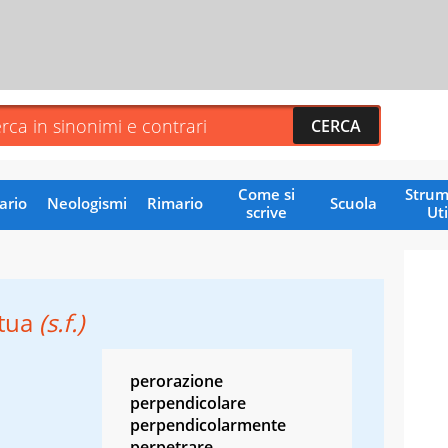
Come si
Strum
ario
Neologismi
Rimario
Scuola
scrive
Uti
tua
(s.f.)
perorazione
perpendicolare
perpendicolarmente
perpetrare