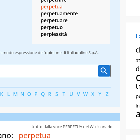
perpetua
perpetuamente
perpetuare
perpetuo
perplessità
I
d
un modo espressione dell’opinione di Italiaonline S.p.A.
at
d
t
K
L
M
N
O
P
Q
R
S
T
U
V
W
X
Y
Z
p
i
tratto dalla voce PERPETUA del Wikizionario
ano:
perpetua