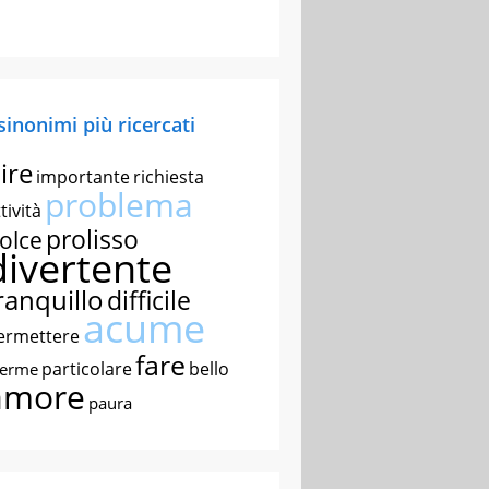
 sinonimi più ricercati
ire
importante
richiesta
problema
tività
prolisso
olce
divertente
ranquillo
difficile
acume
ermettere
fare
particolare
bello
nerme
amore
paura