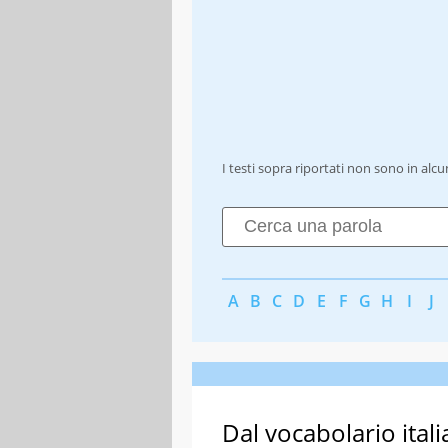
I testi sopra riportati non sono in alc
A
B
C
D
E
F
G
H
I
J
Dal vocabolario itali