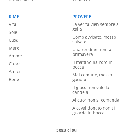
RIME
PROVERBI
Vita
La verità vien sempre a
galla
Sole
Uomo avvisato, mezzo
Casa
salvato
Mare
Una rondine non fa
primavera
Amore
Il mattino ha l'oro in
Cuore
bocca
Amici
Mal comune, mezzo
Bene
gaudio
Il gioco non vale la
candela
Al cuor non si comanda
A caval donato non si
guarda in bocca
Seguici su