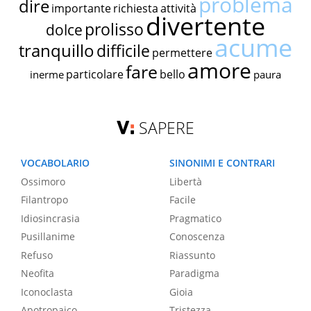
problema
dire
importante
richiesta
attività
divertente
prolisso
dolce
acume
tranquillo
difficile
permettere
amore
fare
particolare
bello
inerme
paura
SAPERE
VOCABOLARIO
SINONIMI E CONTRARI
Ossimoro
Libertà
Filantropo
Facile
Idiosincrasia
Pragmatico
Pusillanime
Conoscenza
Refuso
Riassunto
Neofita
Paradigma
Iconoclasta
Gioia
Apotropaico
Tristezza