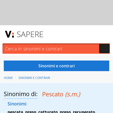
SAPERE
HOME
SINONIMI E CONTRARI
Sinonimo di:
Pescato
(s.m.)
Sinonimi
pescata
,
preso
,
catturato
,
preso
,
recuperato
,