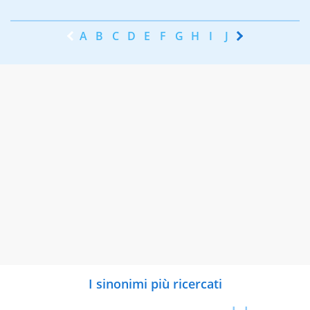
A
B
C
D
E
F
G
H
I
J
K
L
M
N
I sinonimi più ricercati