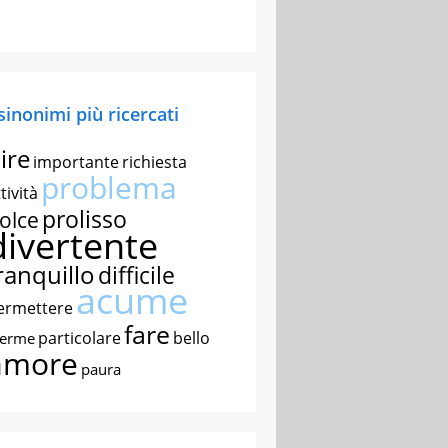
 sinonimi più ricercati
ire
importante
richiesta
problema
tività
prolisso
olce
divertente
ranquillo
difficile
acume
ermettere
fare
particolare
bello
nerme
amore
paura