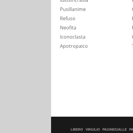
Idiosincrasia
Pusillanime
Refuso
Neofita
Iconoclasta
Apotropaico
LIBERO
VIRGILIO
PAGINEGIALLE
P