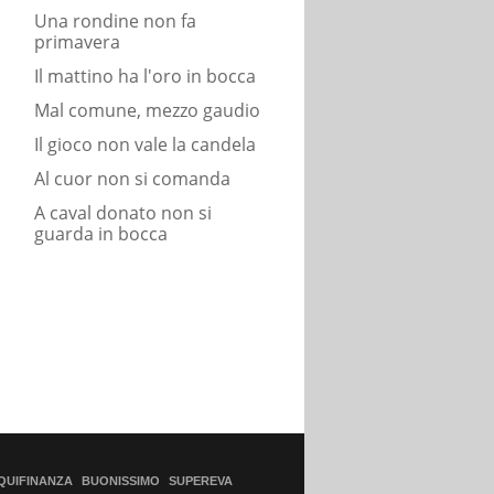
Una rondine non fa
primavera
Il mattino ha l'oro in bocca
Mal comune, mezzo gaudio
Il gioco non vale la candela
Al cuor non si comanda
A caval donato non si
guarda in bocca
QUIFINANZA
BUONISSIMO
SUPEREVA