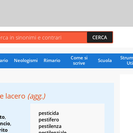
Come si
Strum
ario
Neologismi
Rimario
Scuola
scrive
Uti
 e lacero
(agg.)
pesticida
ato
,
pestifero
ncio
,
pestilenza
rito
pestilenziale