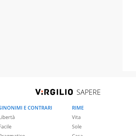
SAPERE
SINONIMI E CONTRARI
RIME
Libertà
Vita
Facile
Sole