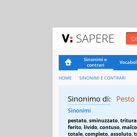
SAPERE
Sinonimi e
Vocabol
contrari
HOME
SINONIMI E CONTRARI
Sinonimo di:
Pesto
Sinonimi
pestato
,
sminuzzato
,
tritur
ferito
,
livido
,
contuso
,
malco
totale
,
completo
,
assoluto
,
t