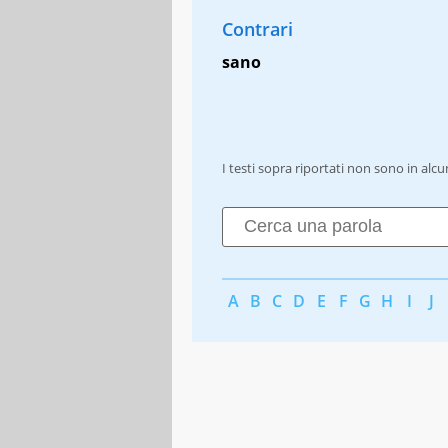
Contrari
sano
I testi sopra riportati non sono in alc
A
B
C
D
E
F
G
H
I
J