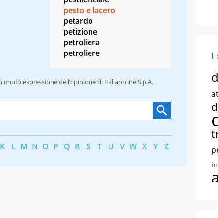
pesto e lacero
petardo
petizione
petroliera
petroliere
I
d
un modo espressione dell’opinione di Italiaonline S.p.A.
at
d
t
K
L
M
N
O
P
Q
R
S
T
U
V
W
X
Y
Z
p
i