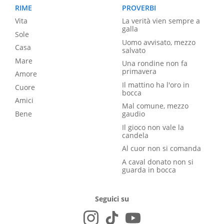
RIME
PROVERBI
Vita
La verità vien sempre a
galla
Sole
Uomo avvisato, mezzo
Casa
salvato
Mare
Una rondine non fa
primavera
Amore
Il mattino ha l'oro in
Cuore
bocca
Amici
Mal comune, mezzo
Bene
gaudio
Il gioco non vale la
candela
Al cuor non si comanda
A caval donato non si
guarda in bocca
Seguici su