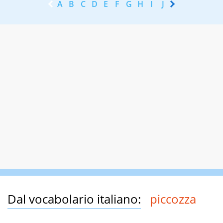
A
B
C
D
E
F
G
H
I
J
K
L
M
N
Dal vocabolario italiano:
piccozza