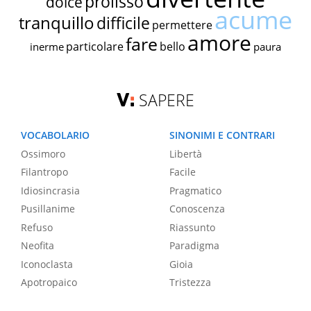
prolisso
dolce
acume
tranquillo
difficile
permettere
amore
fare
particolare
bello
inerme
paura
SAPERE
VOCABOLARIO
SINONIMI E CONTRARI
Ossimoro
Libertà
Filantropo
Facile
Idiosincrasia
Pragmatico
Pusillanime
Conoscenza
Refuso
Riassunto
Neofita
Paradigma
Iconoclasta
Gioia
Apotropaico
Tristezza