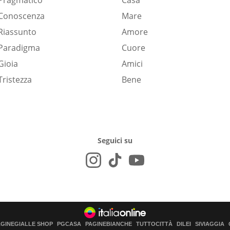
Pragmatico
Casa
Conoscenza
Mare
Riassunto
Amore
Paradigma
Cuore
Gioia
Amici
Tristezza
Bene
Seguici su
AGINEGIALLE SHOP
PGCASA
PAGINEBIANCHE
TUTTOCITTÀ
DILEI
SIVIAGGIA