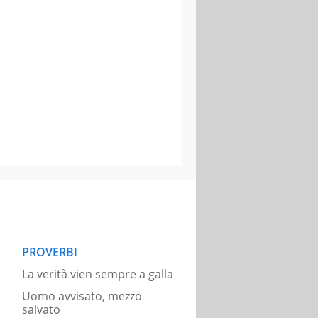
PROVERBI
La verità vien sempre a galla
Uomo avvisato, mezzo
salvato