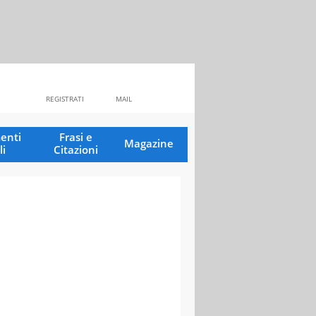
REGISTRATI
MAIL
enti
Frasi e
Magazine
li
Citazioni