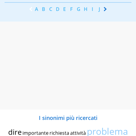
A
B
C
D
E
F
G
H
I
J
K
L
M
N
I sinonimi più ricercati
problema
dire
importante
richiesta
attività