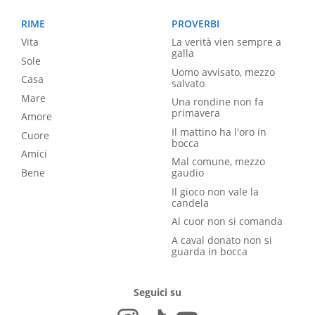
RIME
PROVERBI
Vita
La verità vien sempre a
galla
Sole
Uomo avvisato, mezzo
Casa
salvato
Mare
Una rondine non fa
primavera
Amore
Il mattino ha l'oro in
Cuore
bocca
Amici
Mal comune, mezzo
Bene
gaudio
Il gioco non vale la
candela
Al cuor non si comanda
A caval donato non si
guarda in bocca
Seguici su