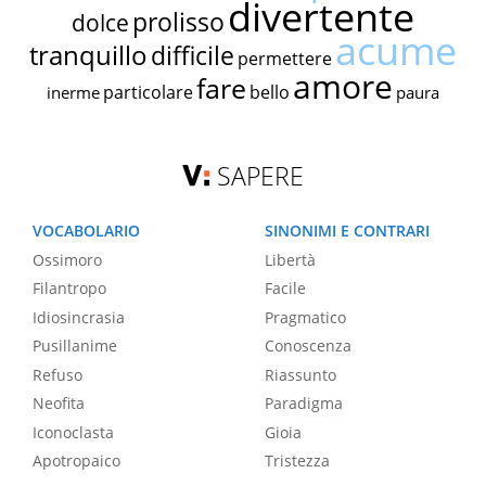
divertente
prolisso
dolce
acume
tranquillo
difficile
permettere
amore
fare
particolare
bello
inerme
paura
SAPERE
VOCABOLARIO
SINONIMI E CONTRARI
Ossimoro
Libertà
Filantropo
Facile
Idiosincrasia
Pragmatico
Pusillanime
Conoscenza
Refuso
Riassunto
Neofita
Paradigma
Iconoclasta
Gioia
Apotropaico
Tristezza